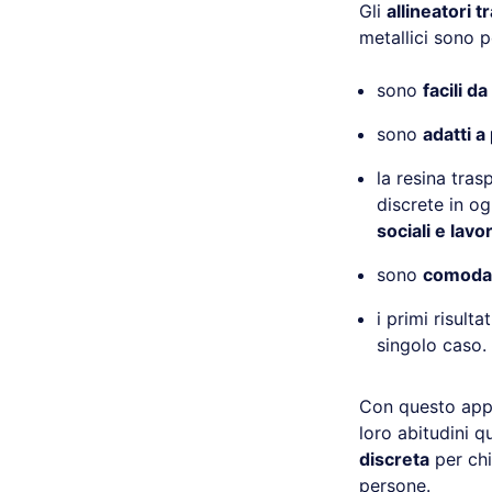
Gli
allineatori t
metallici sono p
sono
facili da
sono
adatti a 
la resina tra
discrete in o
sociali e lavor
sono
comodam
i primi risult
singolo caso.
Con questo app
loro abitudini q
discreta
per chi
persone.