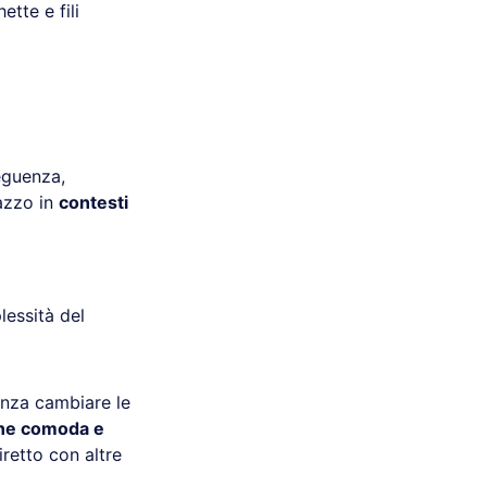
tte e fili
eguenza,
azzo in
contesti
lessità del
nza cambiare le
one comoda e
iretto con altre