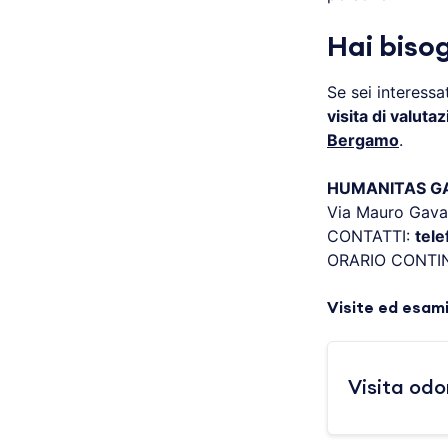
Hai biso
Se sei interess
visita di valuta
Bergamo
.
HUMANITAS GAV
Via Mauro Gava
CONTATTI:
tel
ORARIO CONTI
Visite ed esam
Visita odo