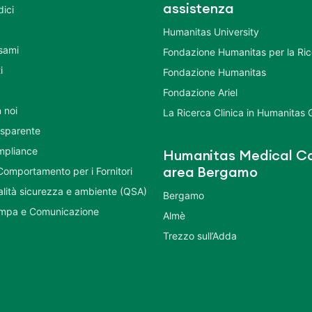
assistenza
dici
Humanitas University
Esami
Fondazione Humanitas per la Ri
i
Fondazione Humanitas
Fondazione Ariel
 noi
La Ricerca Clinica in Humanitas
asparente
mpliance
Humanitas Medical Ca
Comportamento per i Fornitori
area Bergamo
ualità sicurezza e ambiente (QSA)
Bergamo
ampa e Comunicazione
Almè
Trezzo sull’Adda