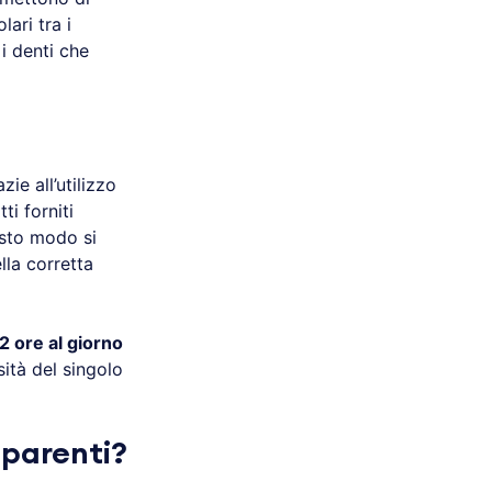
lari tra i
i denti che
ie all’utilizzo
ti forniti
esto modo si
lla corretta
22 ore al giorno
ità del singolo
sparenti?