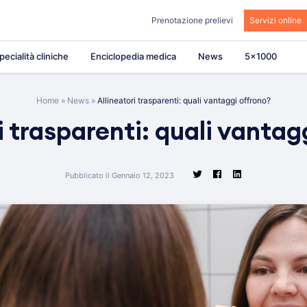
Prenotazione prelievi
Servizi online
pecialità cliniche
Enciclopedia medica
News
5×1000
Home
»
News
»
Allineatori trasparenti: quali vantaggi offrono?
i trasparenti: quali vantag
Pubblicato il Gennaio 12, 2023