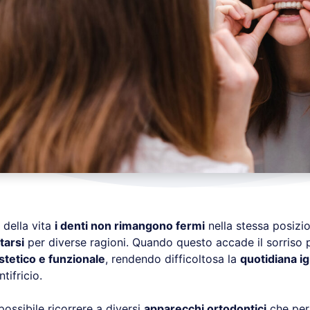
 della vita
i denti non rimangono fermi
nella stessa posizi
tarsi
per diverse ragioni. Quando questo accade il sorriso 
estetico e funzionale
, rendendo difficoltosa la
quotidiana ig
tifricio.
 possibile ricorrere a diversi
apparecchi ortodontici
che per