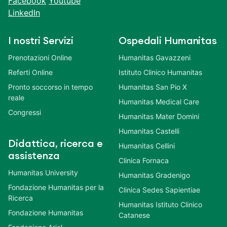
Facebook
Youtube
LinkedIn
I nostri Servizi
Ospedali Humanitas
Prenotazioni Online
Humanitas Gavazzeni
Referti Online
Istituto Clinico Humanitas
Pronto soccorso in tempo
Humanitas San Pio X
reale
Humanitas Medical Care
Congressi
Humanitas Mater Domini
Humanitas Castelli
Didattica, ricerca e
Humanitas Cellini
assistenza
Clinica Fornaca
Humanitas University
Humanitas Gradenigo
Fondazione Humanitas per la
Clinica Sedes Sapientiae
Ricerca
Humanitas Istituto Clinico
Fondazione Humanitas
Catanese