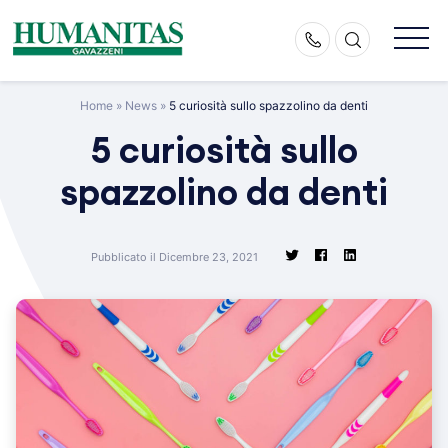
Skip
to
content
Home
»
News
»
5 curiosità sullo spazzolino da denti
5 curiosità sullo
spazzolino da denti
Pubblicato il Dicembre 23, 2021