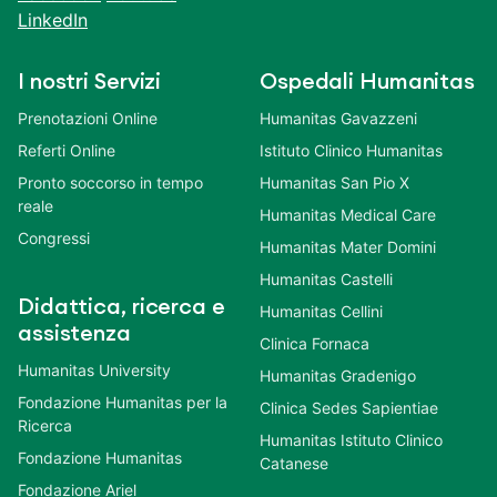
LinkedIn
I nostri Servizi
Ospedali Humanitas
Prenotazioni Online
Humanitas Gavazzeni
Referti Online
Istituto Clinico Humanitas
Pronto soccorso in tempo
Humanitas San Pio X
reale
Humanitas Medical Care
Congressi
Humanitas Mater Domini
Humanitas Castelli
Didattica, ricerca e
Humanitas Cellini
assistenza
Clinica Fornaca
Humanitas University
Humanitas Gradenigo
Fondazione Humanitas per la
Clinica Sedes Sapientiae
Ricerca
Humanitas Istituto Clinico
Fondazione Humanitas
Catanese
Fondazione Ariel