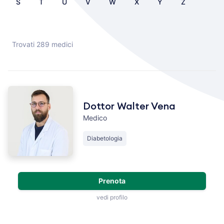
S
T
U
V
W
X
Y
Z
Trovati 289 medici
Dottor Walter Vena
Medico
Diabetologia
Prenota
vedi profilo