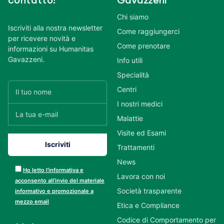
contatto!
Gavazzeni
Chi siamo
Iscriviti alla nostra newsletter
Come raggiungerci
per ricevere novità e
Come prenotare
informazioni su Humanitas
Gavazzeni.
Info utili
Specialità
Centri
I nostri medici
Malattie
Visite ed Esami
Trattamenti
News
Ho letto l’informativa e
Lavora con noi
acconsento all’invio del materiale
Società trasparente
informativo e promozionale a
mezzo email
Etica e Compliance
Codice di Comportamento per