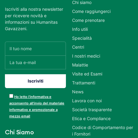
Chi siamo
Iscriviti alla nostra newsletter
Come raggiungerci
per ricevere novità e
Come prenotare
informazioni su Humanitas
Gavazzeni.
Info utili
Specialità
Centri
I nostri medici
Malattie
Visite ed Esami
Trattamenti
News
Ho letto l’informativa e
Lavora con noi
acconsento all’invio del materiale
Società trasparente
informativo e promozionale a
mezzo email
Etica e Compliance
Codice di Comportamento per
Chi Siamo
i Fornitori