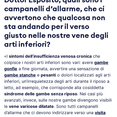
Dottor Esposito, quali sono i
campanelli d’allarme, che ci
avvertono che qualcosa non
sta andando per il verso
giusto nelle nostre vene degli
arti inferiori?
«I
sintomi dell’insufficienza venosa cronica
che
colpisce i nostri arti inferiori sono vari: avere
gambe
gonfie
a fine giornata, avvertire una sensazione di
gambe stanche
e
pesanti
o dolori localizzati agli arti
inferiori, un’irrequietezza degli arti durante il riposo a
letto, ad esempio, che corrisponde alla cosiddetta
sindrome delle gambe senza riposo
. Nei casi più
avanzati, invece, sulle nostre gambe divengono visibili
le
vene varicose dilatate
. Sono tutti campanelli
d’allarme che ci devono indirizzare verso una
visita