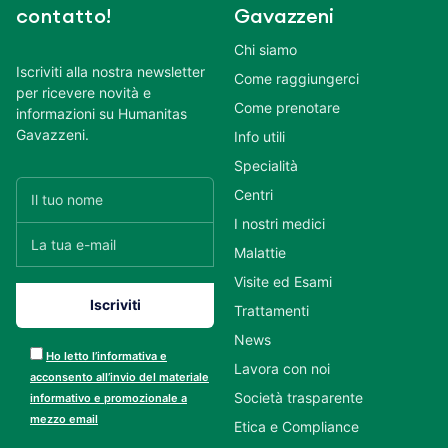
contatto!
Gavazzeni
Chi siamo
Iscriviti alla nostra newsletter
Come raggiungerci
per ricevere novità e
Come prenotare
informazioni su Humanitas
Gavazzeni.
Info utili
Specialità
Centri
I nostri medici
Malattie
Visite ed Esami
Trattamenti
News
Ho letto l’informativa e
Lavora con noi
acconsento all’invio del materiale
Società trasparente
informativo e promozionale a
mezzo email
Etica e Compliance