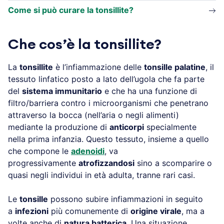
Come si può curare la tonsillite?
Che cos’è la tonsillite?
La
tonsillite
è l’infiammazione delle
tonsille palatine
, il
tessuto linfatico posto a lato dell’ugola che fa parte
del
sistema immunitario
e che ha una funzione di
filtro/barriera contro i microorganismi che penetrano
attraverso la bocca (nell’aria o negli alimenti)
mediante la produzione di
anticorpi
specialmente
nella prima infanzia. Questo tessuto, insieme a quello
che compone le
adenoidi
, va
progressivamente
atrofizzandosi
sino a scomparire o
quasi negli individui in età adulta, tranne rari casi.
Le
tonsille
possono subire infiammazioni in seguito
a
infezioni
più comunemente di
origine virale
, ma a
volte anche di
natura batterica
. Una situazione,