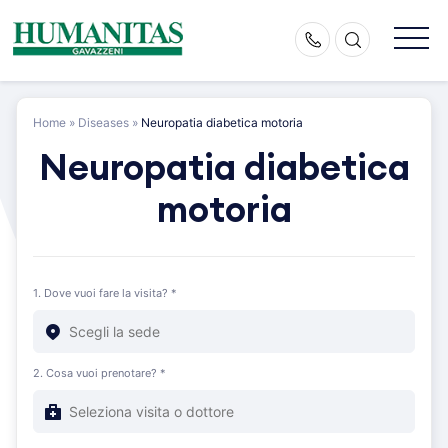
Skip
to
content
Home
»
Diseases
»
Neuropatia diabetica motoria
Neuropatia diabetica
motoria
1. Dove vuoi fare la visita? *
2. Cosa vuoi prenotare? *