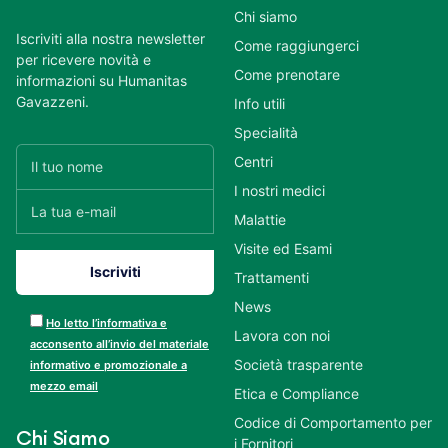
Chi siamo
Iscriviti alla nostra newsletter
Come raggiungerci
per ricevere novità e
Come prenotare
informazioni su Humanitas
Gavazzeni.
Info utili
Specialità
Centri
I nostri medici
Malattie
Visite ed Esami
Trattamenti
News
Ho letto l’informativa e
Lavora con noi
acconsento all’invio del materiale
Società trasparente
informativo e promozionale a
mezzo email
Etica e Compliance
Codice di Comportamento per
Chi Siamo
i Fornitori