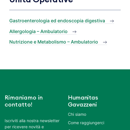
Gastroenterologia ed endoscopia digestiva
Allergologia – Ambulatorio
Nutrizione e Metabolismo – Ambulatorio
Rimaniamo in
Humanitas
contatto!
Gavazzeni
Chi siamo
Iscriviti alla nostra newsletter
Come raggiungerci
per ricevere novità e