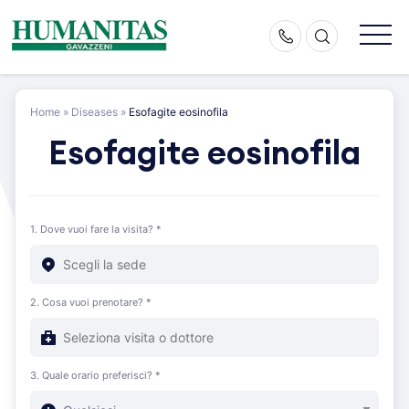
Skip
to
content
Home
»
Diseases
»
Esofagite eosinofila
Esofagite eosinofila
1. Dove vuoi fare la visita? *
2. Cosa vuoi prenotare? *
3. Quale orario preferisci? *