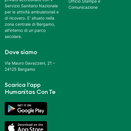
Ufficio Stampa e
Servizio Sanitario Nazionale
Comunicazione
per le attività ambulatoriali e
di ricovero. E’ situato nella
zona centrale di Bergamo,
all’interno di un parco
secolare.
Dove siamo
Via Mauro Gavazzeni, 21 –
24125 Bergamo
Scarica l’app
Humanitas Con Te