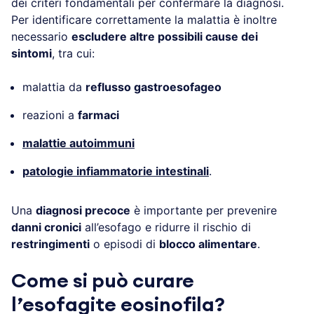
dei criteri fondamentali per confermare la diagnosi.
Per identificare correttamente la malattia è inoltre
necessario
escludere altre possibili cause dei
sintomi
, tra cui:
malattia da
reflusso gastroesofageo
reazioni a
farmaci
malattie autoimmuni
patologie infiammatorie intestinali
.
Una
diagnosi precoce
è importante per prevenire
danni cronici
all’esofago e ridurre il rischio di
restringimenti
o episodi di
blocco alimentare
.
Come si può curare
l’esofagite eosinofila?