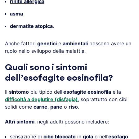
rinite allergica
asma
dermatite atopica
.
Anche fattori
genetici
e
ambientali
possono avere un
ruolo nello sviluppo della malattia.
Quali sono i sintomi
dell’esofagite eosinofila?
Il
sintomo
più tipico dell’
esofagite eosinofila
è la
difficoltà a deglutire (disfagia)
, soprattutto con cibi
solidi come
carne
,
pane
o
riso
.
Altri sintomi
, negli adulti possono includere:
sensazione di
cibo bloccato
in
gola
o nell’
esofago