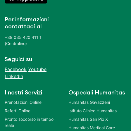
Per informazioni
contattaci al
+39 035 420 411 1
(Centralino)
Seguici su
Facebook
Youtube
LinkedIn
I nostri Servizi
Ospedali Humanitas
Prenotazioni Online
Humanitas Gavazzeni
Referti Online
Istituto Clinico Humanitas
Pronto soccorso in tempo
Humanitas San Pio X
reale
Humanitas Medical Care