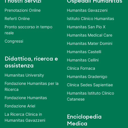
I nostri Servizi
Ospedali Humanitas
Prenotazioni Online
Humanitas Gavazzeni
Referti Online
Istituto Clinico Humanitas
Pronto soccorso in tempo
Humanitas San Pio X
reale
Humanitas Medical Care
Congressi
Humanitas Mater Domini
Humanitas Castelli
Didattica, ricerca e
Humanitas Cellini
assistenza
Clinica Fornaca
Humanitas University
Humanitas Gradenigo
Fondazione Humanitas per la
Clinica Sedes Sapientiae
Ricerca
Humanitas Istituto Clinico
Fondazione Humanitas
Catanese
Fondazione Ariel
La Ricerca Clinica in
Enciclopedia
Humanitas Gavazzeni
Medica