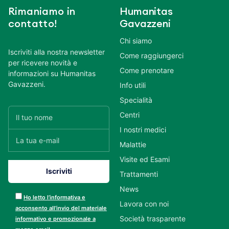
Rimaniamo in
Humanitas
contatto!
Gavazzeni
Chi siamo
Iscriviti alla nostra newsletter
Come raggiungerci
per ricevere novità e
Come prenotare
informazioni su Humanitas
Gavazzeni.
Info utili
Specialità
Centri
I nostri medici
Malattie
Visite ed Esami
Trattamenti
News
Ho letto l’informativa e
Lavora con noi
acconsento all’invio del materiale
Società trasparente
informativo e promozionale a