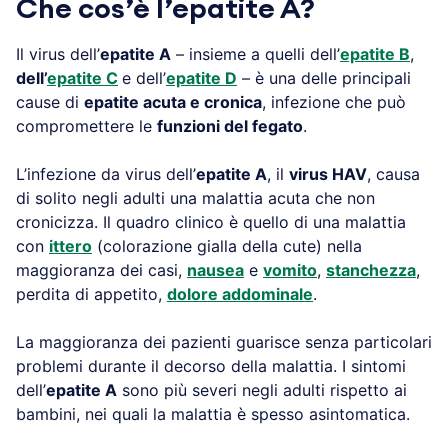
Che cos’è l’epatite A?
Il virus dell’
epatite A
– insieme a quelli dell’
epatite B
,
dell’
epatit
e
C
e dell’
epatite D
– è una delle principali
cause di
epatite acuta e cronica
, infezione che può
compromettere le
funzioni del fegato
.
L’infezione da virus dell’
epatite A
, il
virus HAV
, causa
di solito negli adulti una malattia acuta che non
cronicizza. Il quadro clinico è quello di una malattia
con
ittero
(colorazione gialla della cute) nella
maggioranza dei casi,
nausea
e
vomito
,
stanchezza
,
perdita di appetito,
dolore addominale
.
La maggioranza dei pazienti guarisce senza particolari
problemi durante il decorso della malattia. I sintomi
dell’
epatite A
sono più severi negli adulti rispetto ai
bambini, nei quali la malattia è spesso asintomatica.