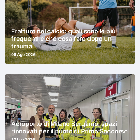
Fratture nel calcio: quali sono le più
frequenti e che cosa fare dopo un
trauma
06 Ago 2026
Aeroporto di Milano Bergamo, spazi
rinnovati per il punto di Primo Soccorso
23 Lug 2026