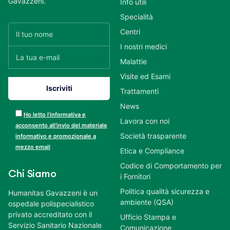
Gavazzeni.
Info utili
Specialità
Centri
I nostri medici
Malattie
Visite ed Esami
Trattamenti
News
Ho letto l’informativa e
Lavora con noi
acconsento all’invio del materiale
Società trasparente
informativo e promozionale a
mezzo email
Etica e Compliance
Codice di Comportamento per
Chi Siamo
i Fornitori
Politica qualità sicurezza e
Humanitas Gavazzeni è un
ambiente (QSA)
ospedale polispecialistico
privato accreditato con il
Ufficio Stampa e
Servizio Sanitario Nazionale
Comunicazione