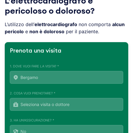
L’elettrocardiografo è
pericoloso o doloroso?
L’utilizzo dell’
elettrocardiografo
non comporta
alcun
pericolo
e
non è doloroso
per il paziente.
Prenota una visita
1. DOVE VUOI FARE LA VISITA? *
2. COSA VUOI PRENOTARE? *
3. HA UN'ASSICURAZIONE? *