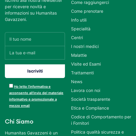
Iscriviti alla nostra newsletter
Come raggiungerci
per ricevere novità e
Come prenotare
informazioni su Humanitas
Gavazzeni.
Info utili
Specialità
Centri
I nostri medici
Malattie
Visite ed Esami
Trattamenti
News
Ho letto l’informativa e
Lavora con noi
acconsento all’invio del materiale
Società trasparente
informativo e promozionale a
mezzo email
Etica e Compliance
Codice di Comportamento per
Chi Siamo
i Fornitori
Politica qualità sicurezza e
Humanitas Gavazzeni è un