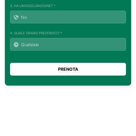
3. HA UN'ASSICURAZIONE? *
4. QUALE ORARIO PREFERISCI? *