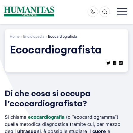
Skip
to
content
Home
»
Enciclopedia
»
Ecocardiografista
Ecocardiografista
Di che cosa si occupa
l’ecocardiografista?
Si chiama
ecocardiografia
(o “ecocardiogramma”)
quella metodica diagnostica tramite cui, per mezzo
degli
ultrasuoni
, è possibile studiare il
cuore
e