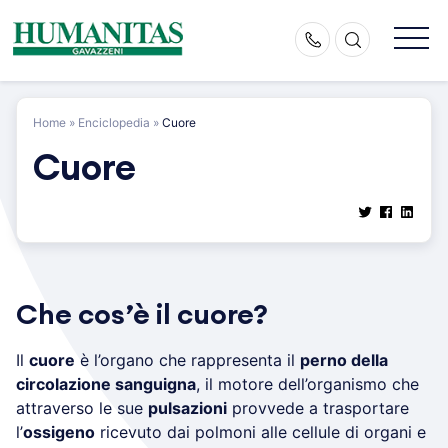
Skip
to
content
Home
»
Enciclopedia
»
Cuore
Cuore
Che cos’è il cuore?
Il
cuore
è l’organo che rappresenta il
perno della
circolazione sanguigna
, il motore dell’organismo che
attraverso le sue
pulsazioni
provvede a trasportare
l’
ossigeno
ricevuto dai polmoni alle cellule di organi e