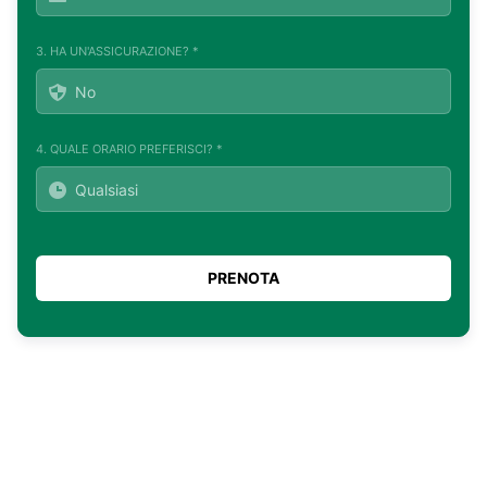
3. HA UN'ASSICURAZIONE? *
4. QUALE ORARIO PREFERISCI? *