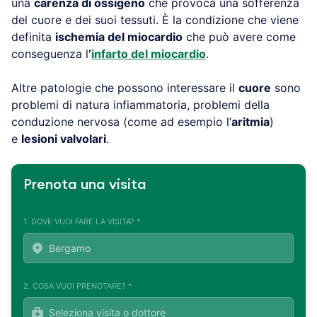
una
carenza di ossigeno
che provoca una sofferenza
del cuore e dei suoi tessuti. È la condizione che viene
definita
ischemia del miocardio
che può avere come
conseguenza l
’
infarto del miocardio
.
Altre patologie che possono interessare il
cuore
sono
problemi di natura infiammatoria, problemi della
conduzione nervosa (come ad esempio l’
aritmia
)
e
lesioni valvolari
.
Prenota una visita
1. DOVE VUOI FARE LA VISITA? *
2. COSA VUOI PRENOTARE? *