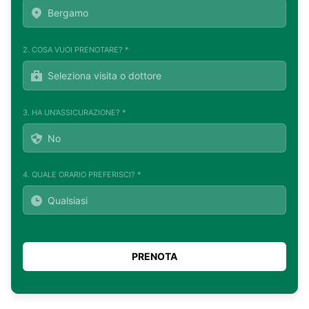
2. COSA VUOI PRENOTARE? *
3. HA UN'ASSICURAZIONE? *
4. QUALE ORARIO PREFERISCI? *