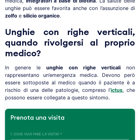
medica,
integratori a base di biotina
. La salute delle
unghie può essere favorita anche con l’assunzione di
zolfo
e
silicio organico
.
Unghie con righe verticali,
quando rivolgersi al proprio
medico?
In genere le
unghie con righe verticali
non
rappresentano un’emergenza medica. Devono però
essere sottoposte al medico quando il paziente è a
rischio di una delle patologie, compreso l’
ictus
, che
possono essere collegate a questo sintomo.
Prenota una visita
1. DOVE VUOI FARE LA VISITA? *