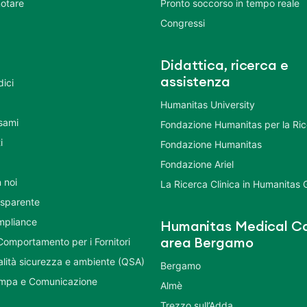
otare
Pronto soccorso in tempo reale
Congressi
Didattica, ricerca e
assistenza
dici
Humanitas University
Esami
Fondazione Humanitas per la Ri
i
Fondazione Humanitas
Fondazione Ariel
 noi
La Ricerca Clinica in Humanitas
asparente
mpliance
Humanitas Medical Ca
Comportamento per i Fornitori
area Bergamo
ualità sicurezza e ambiente (QSA)
Bergamo
ampa e Comunicazione
Almè
Trezzo sull’Adda