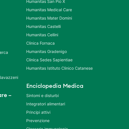
Humanitas San Pio X
Humanitas Medical Care
Humanitas Mater Domini
Humanitas Castelli
Humanitas Cellini
Clinica Fornaca
Humanitas Gradenigo
cerca
Clinica Sedes Sapientiae
Humanitas Istituto Clinico Catanese
 Gavazzeni
Enciclopedia Medica
re –
Sintomi e disturbi
Integratori alimentari
Principi attivi
Prevenzione
Glossario immunologia