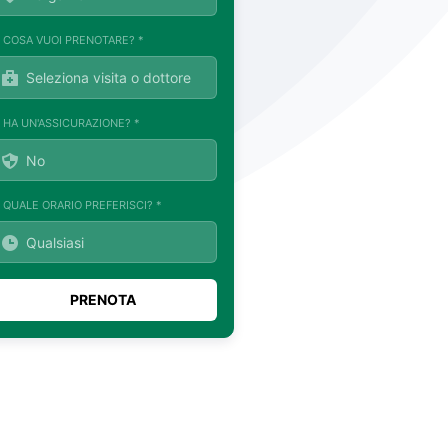
. COSA VUOI PRENOTARE? *
. HA UN'ASSICURAZIONE? *
. QUALE ORARIO PREFERISCI? *