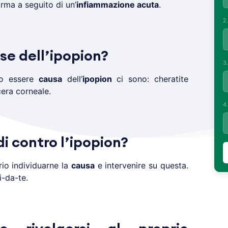
orma a seguito di un’
infiammazione acuta
.
2
se dell’ipopion?
3
o essere
causa
dell’
ipopion
ci sono: cheratite
cera corneale.
4
di contro l’ipopion?
io individuarne la
causa
e intervenire su questa.
i-da-te.