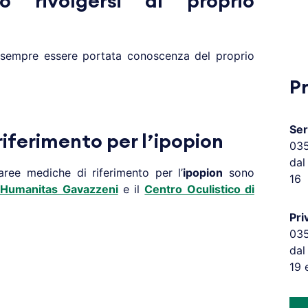
o rivolgersi al proprio
empre essere portata conoscenza del proprio
P
Ser
iferimento per l’ipopion
03
dal
aree mediche di riferimento per l’
ipopion
sono
16
i Humanitas Gavazzeni
e il
Centro Oculistico di
Pri
03
dal
19 