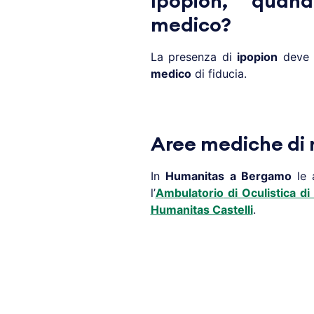
Ipopion, quand
medico?
La presenza di
ipopion
deve s
medico
di fiducia.
Aree mediche di r
In
Humanitas a
Bergamo
le 
l’
Ambulatorio
di Oculistica d
Humanitas Castelli
.