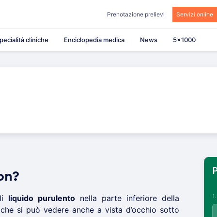
Prenotazione prelievi
Servizi online
pecialità cliniche
Enciclopedia medica
News
5×1000
P
on?
1
di
liquido purulento
nella parte inferiore della
che si può vedere anche a vista d’occhio sotto