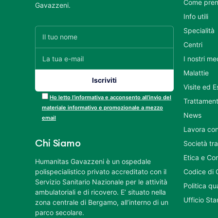
Come pren
Gavazzeni.
Info utili
Specialità
Centri
I nostri me
Malattie
Visite ed 
Ho letto l’informativa e acconsento all’invio del
Trattament
materiale informativo e promozionale a mezzo
News
email
Lavora con
Chi Siamo
Società tr
Etica e Co
Humanitas Gavazzeni è un ospedale
polispecialistico privato accreditato con il
Codice di 
Servizio Sanitario Nazionale per le attività
Politica q
ambulatoriali e di ricovero. E’ situato nella
Ufficio St
zona centrale di Bergamo, all’interno di un
parco secolare.