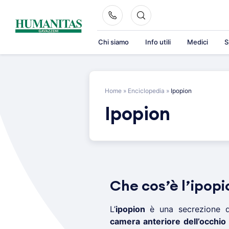
Skip
to
content
Chi siamo
Info utili
Medici
S
Home
»
Enciclopedia
»
Ipopion
Ipopion
Che cos’è l’ipopi
L’
ipopion
è una secrezione 
camera anteriore dell’occhio