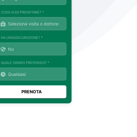
. COSA VUOI PRENOTARE? *
. HA UN'ASSICURAZIONE? *
. QUALE ORARIO PREFERISCI? *