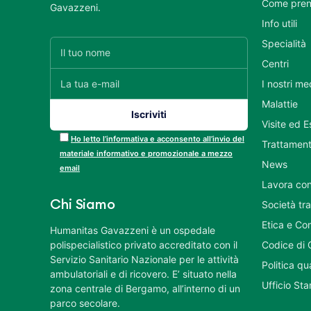
Come pren
Gavazzeni.
Info utili
Specialità
Centri
I nostri me
Malattie
Visite ed 
Ho letto l’informativa e acconsento all’invio del
Trattament
materiale informativo e promozionale a mezzo
News
email
Lavora con
Chi Siamo
Società tr
Etica e Co
Humanitas Gavazzeni è un ospedale
polispecialistico privato accreditato con il
Codice di 
Servizio Sanitario Nazionale per le attività
Politica q
ambulatoriali e di ricovero. E’ situato nella
Ufficio St
zona centrale di Bergamo, all’interno di un
parco secolare.