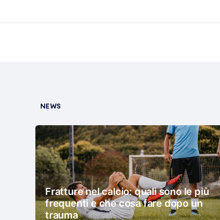
NEWS
Fratture nel calcio: quali sono le più
frequenti e che cosa fare dopo un
trauma