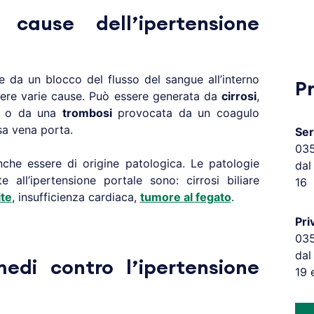
cause dell’ipertensione
 da un blocco del flusso del sangue all’interno
P
re varie cause. Può essere generata da
cirrosi
,
, o da una
trombosi
provocata da un coagulo
ssa vena porta.
Ser
03
he essere di origine patologica. Le patologie
dal
all’ipertensione portale sono: cirrosi biliare
16
ite
, insufficienza cardiaca,
tumore al fegato
.
Pri
03
dal
medi contro l’ipertensione
19 