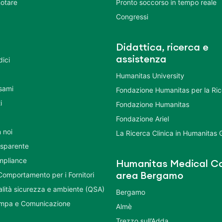
otare
Pronto soccorso in tempo reale
Congressi
Didattica, ricerca e
assistenza
dici
Humanitas University
Esami
Fondazione Humanitas per la Ri
i
Fondazione Humanitas
Fondazione Ariel
 noi
La Ricerca Clinica in Humanitas
asparente
mpliance
Humanitas Medical Ca
Comportamento per i Fornitori
area Bergamo
ualità sicurezza e ambiente (QSA)
Bergamo
ampa e Comunicazione
Almè
Trezzo sull’Adda