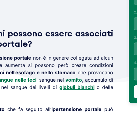
2
mi possono essere associati
3
portale?
sione portale
non è in genere collegata ad alcun
4
e aumenta si possono però creare condizioni
ici nell’esofago e nello stomaco
che provocano
angue nelle feci
, sangue nel
vomito
, accumulo di
 nel sangue dei livelli di
globuli bianchi
o delle
to
che fa seguito all’
ipertensione portale
può