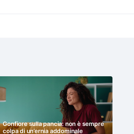
Gonfiore sulla pancia: non è sempre
colpa di un’ernia addominale