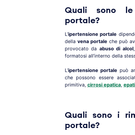
Quali sono le 
portale?
L’
ipertensione portale
dipende
della
vena portale
che può ave
provocato da
abuso di alcol
formatosi all’interno della ste
L’
ipertensione portale
può anc
che possono essere associate 
primitiva,
cirrosi epatica
,
epat
Quali sono i ri
portale?