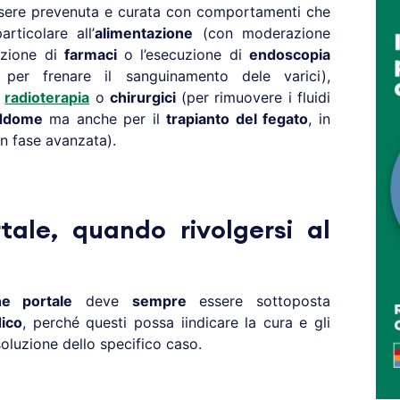
ere prevenuta e curata con comportamenti che
rticolare all’
alimentazione
(con moderazione
nzione di
farmaci
o l’esecuzione di
endoscopia
 per frenare il sanguinamento dele varici),
i
radioterapia
o
chirurgici
(per rimuovere i fluidi
ddome
ma anche per il
trapianto del fegato
, in
in fase avanzata).
tale, quando rivolgersi al
ne portale
deve
sempre
essere sottoposta
ico
, perché questi possa iindicare la cura e gli
isoluzione dello specifico caso.