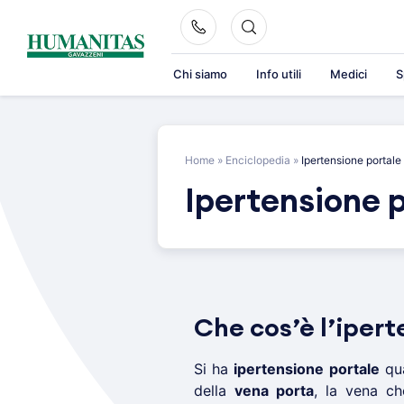
Skip
to
content
Chi siamo
Info utili
Medici
S
Home
»
Enciclopedia
»
Ipertensione portale
Ipertensione 
Che cos’è l’ipert
Si ha
ipertensione portale
qu
della
vena porta
, la vena ch