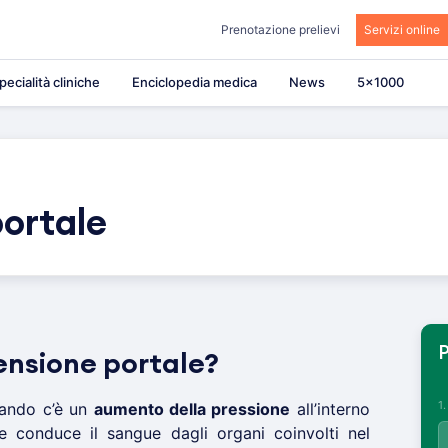
Prenotazione prelievi
Servizi online
pecialità cliniche
Enciclopedia medica
News
5×1000
portale
P
ensione portale?
1
ando c’è un
aumento della pressione
all’interno
e conduce il sangue dagli organi coinvolti nel