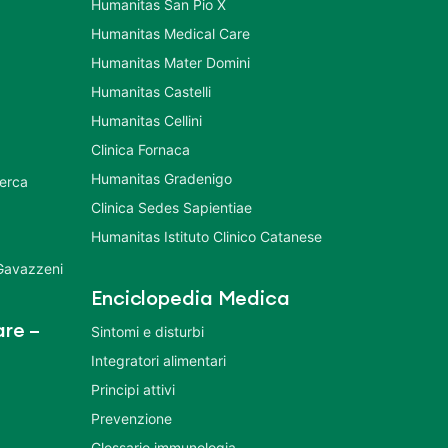
Humanitas San Pio X
Humanitas Medical Care
Humanitas Mater Domini
Humanitas Castelli
Humanitas Cellini
Clinica Fornaca
Humanitas Gradenigo
cerca
Clinica Sedes Sapientiae
Humanitas Istituto Clinico Catanese
 Gavazzeni
Enciclopedia Medica
re –
Sintomi e disturbi
Integratori alimentari
Principi attivi
Prevenzione
Glossario immunologia