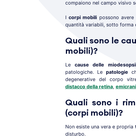
compaiono nel campo visivo s
I
corpi mobili
possono avere d
quantità variabili, sotto forma
Quali sono le cau
mobili)?
Le
cause delle miodesopsi
patologiche. Le
patologie
ch
degenerative del corpo vitr
distacco della retina
,
emicran
Quali sono i ri
(corpi mobili)?
Non esiste una vera e propria
disturbo.