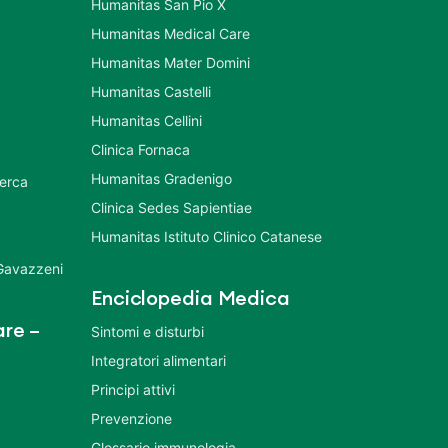
Humanitas San Pio X
Humanitas Medical Care
Humanitas Mater Domini
Humanitas Castelli
Humanitas Cellini
Clinica Fornaca
Humanitas Gradenigo
cerca
Clinica Sedes Sapientiae
Humanitas Istituto Clinico Catanese
 Gavazzeni
Enciclopedia Medica
re –
Sintomi e disturbi
Integratori alimentari
Principi attivi
Prevenzione
Glossario immunologia