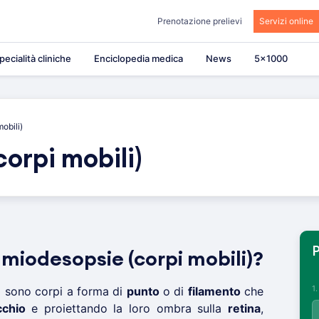
Prenotazione prelievi
Servizi online
pecialità cliniche
Enciclopedia medica
News
5×1000
obili)
orpi mobili)
P
miodesopsie (corpi mobili)?
1
)
sono corpi a forma di
punto
o di
filamento
che
cchio
e proiettando la loro ombra sulla
retina
,