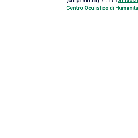
(corpi mobili)
sono l’
Ambulat
Centro Oculistico di Humanita