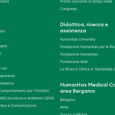
otare
Pronto soccorso in tempo reale
Congressi
Didattica, ricerca e
assistenza
dici
Humanitas University
Esami
Fondazione Humanitas per la Ri
i
Fondazione Humanitas
Fondazione Ariel
 noi
La Ricerca Clinica in Humanitas
asparente
mpliance
Humanitas Medical Ca
Comportamento per i Fornitori
area Bergamo
ualità sicurezza e ambiente (QSA)
Bergamo
ampa e Comunicazione
Almè
Trezzo sull’Adda