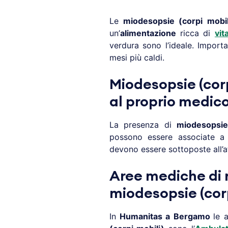
Le
miodesopsie
(corpi mobil
un’
alimentazione
ricca di
vit
verdura sono l’ideale. Impor
mesi più caldi.
Miodesopsie (corp
al proprio medic
La presenza di
miodesopsie
possono essere associate a 
devono essere sottoposte all’
Aree mediche di r
miodesopsie (corp
In
Humanitas a
Bergamo
le 