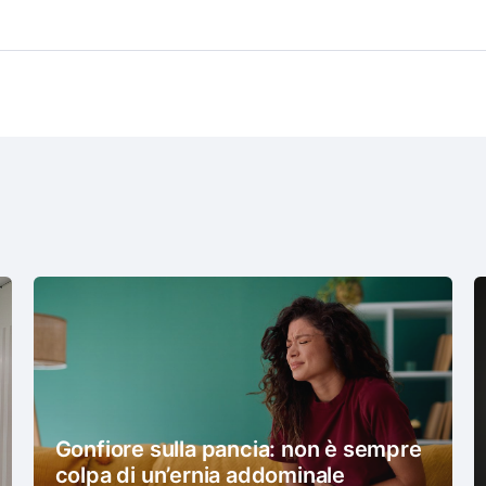
Gonfiore sulla pancia: non è sempre
colpa di un’ernia addominale