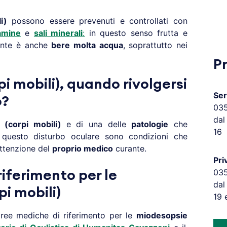
i)
possono essere prevenuti e controllati con
amine
e
sali minerali
:
in questo senso frutta e
tante è anche
bere molta acqua
, soprattutto nei
P
i mobili), quando rivolgersi
Ser
o?
03
dal
 (corpi mobili)
e di una delle
patologie
che
16
questo disturbo oculare sono condizioni che
attenzione del
proprio medico
curante.
Pri
03
iferimento per le
dal
i mobili)
19 
aree mediche di riferimento per le
miodesopsie