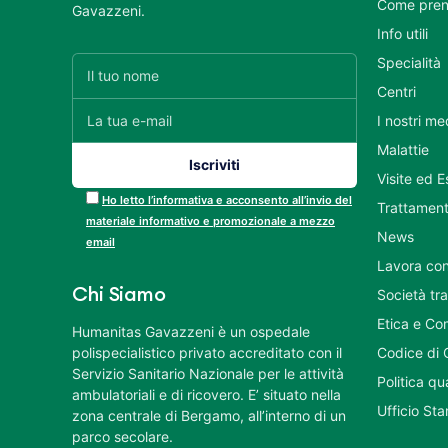
Come pren
Gavazzeni.
Info utili
Specialità
Centri
I nostri me
Malattie
Visite ed 
Ho letto l’informativa e acconsento all’invio del
Trattament
materiale informativo e promozionale a mezzo
News
email
Lavora con
Chi Siamo
Società tr
Etica e Co
Humanitas Gavazzeni è un ospedale
polispecialistico privato accreditato con il
Codice di 
Servizio Sanitario Nazionale per le attività
Politica q
ambulatoriali e di ricovero. E’ situato nella
Ufficio St
zona centrale di Bergamo, all’interno di un
parco secolare.