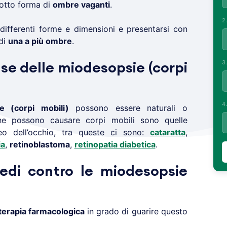
otto forma di
ombre vaganti
.
2
ifferenti forme e dimensioni e presentarsi con
 di
una a più ombre
.
3
se delle miodesopsie (corpi
4
e (corpi mobili)
possono essere naturali o
e possono causare corpi mobili sono quelle
eo dell’occhio, tra queste ci sono:
cataratta
,
ia
,
retinoblastoma
,
retinopatia diabetica
.
medi contro le miodesopsie
terapia farmacologica
in grado di guarire questo