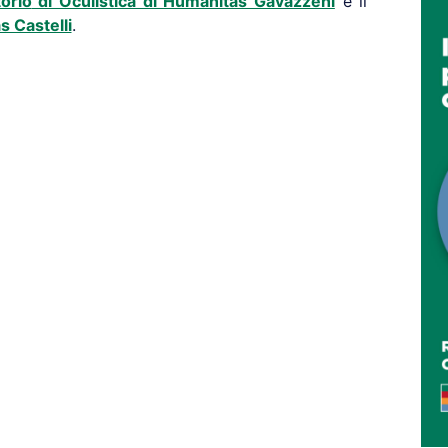
orio
di Oculistica di Humanitas Gavazzeni
e il
s Castelli
.