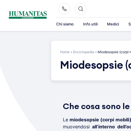
Skip
to
content
Chi siamo
Info utili
Medici
S
Home
»
Enciclopedia
»
Miodesopsie (corpi m
Miodesopsie (c
Che cosa sono le 
Le
miodesopsie
(corpi mobili
muovendosi
all’interno dell’o