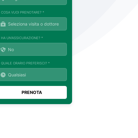
. COSA VUOI PRENOTARE? *
. HA UN'ASSICURAZIONE? *
. QUALE ORARIO PREFERISCI? *