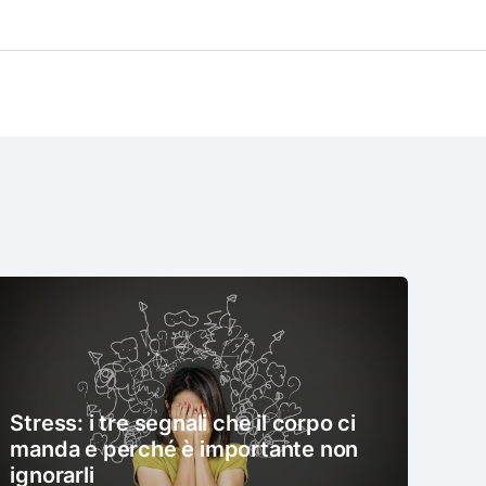
Stress: i tre segnali che il corpo ci
manda e perché è importante non
ignorarli