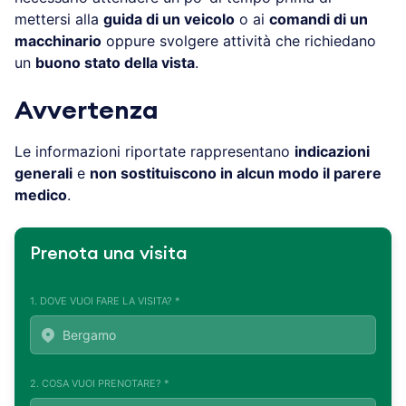
mettersi alla
guida di un veicolo
o ai
comandi di un
macchinario
oppure svolgere attività che richiedano
un
buono stato della vista
.
Avvertenza
Le informazioni riportate rappresentano
indicazioni
generali
e
non sostituiscono in alcun modo il parere
medico
.
Prenota una visita
1. DOVE VUOI FARE LA VISITA? *
2. COSA VUOI PRENOTARE? *