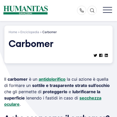
Skip
to
content
Home
»
Enciclopedia
»
Carbomer
Carbomer
Il
carbomer
è un
antidolorifico
la cui azione è quella
di formare un
sottile e trasparente strato sull’occhio
che gli permette di
proteggerlo
e
lubrificarne la
superficie
lenendo i fastidi in caso di
secchezza
oculare
.