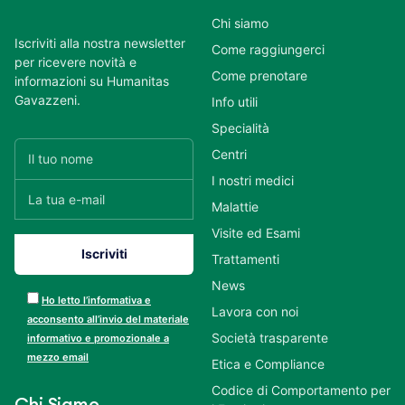
Chi siamo
Iscriviti alla nostra newsletter
Come raggiungerci
per ricevere novità e
Come prenotare
informazioni su Humanitas
Gavazzeni.
Info utili
Specialità
Centri
I nostri medici
Malattie
Visite ed Esami
Trattamenti
News
Ho letto l’informativa e
Lavora con noi
acconsento all’invio del materiale
Società trasparente
informativo e promozionale a
mezzo email
Etica e Compliance
Codice di Comportamento per
Chi Siamo