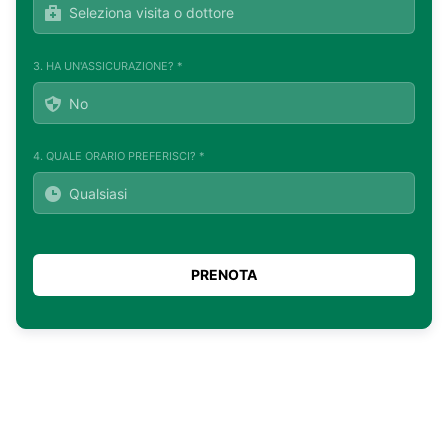
3. HA UN'ASSICURAZIONE? *
4. QUALE ORARIO PREFERISCI? *