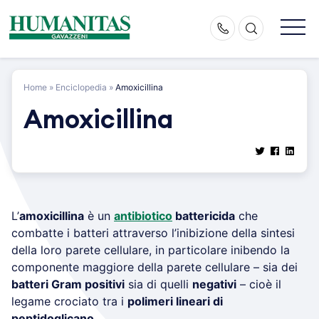
Skip
to
content
Home
»
Enciclopedia
»
Amoxicillina
Amoxicillina
L’
amoxicillina
è un
antibiotico
battericida
che
combatte i batteri attraverso l’inibizione della sintesi
della loro parete cellulare, in particolare inibendo la
componente maggiore della parete cellulare – sia dei
batteri Gram positivi
sia di quelli
negativi
– cioè il
legame crociato tra i
polimeri lineari di
peptidoglicano
.