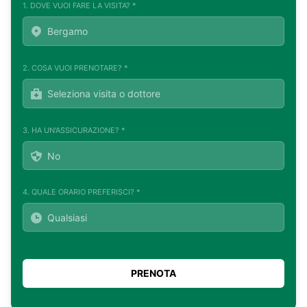
1. DOVE VUOI FARE LA VISITA? *
2. COSA VUOI PRENOTARE? *
3. HA UN'ASSICURAZIONE? *
4. QUALE ORARIO PREFERISCI? *