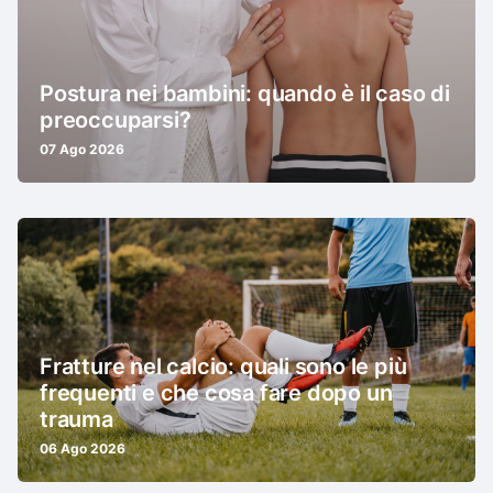
Postura nei bambini: quando è il caso di
preoccuparsi?
07 Ago 2026
Fratture nel calcio: quali sono le più
frequenti e che cosa fare dopo un
trauma
06 Ago 2026