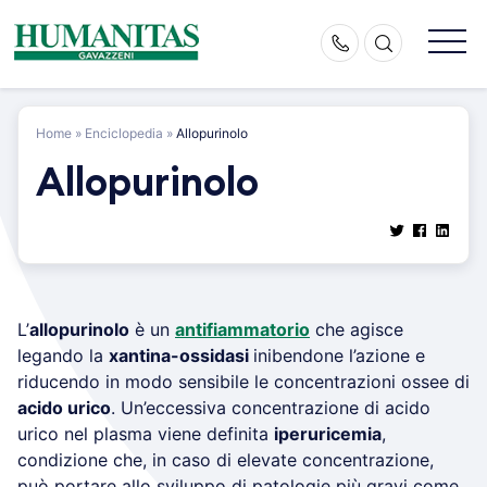
Skip
to
content
Home
»
Enciclopedia
»
Allopurinolo
Allopurinolo
L’
allopurinolo
è un
antifiammatorio
che agisce
legando la
xantina-ossidasi
inibendone l’azione e
riducendo in modo sensibile le concentrazioni ossee di
acido urico
. Un’eccessiva concentrazione di acido
urico nel plasma viene definita
iperuricemia
,
condizione che, in caso di elevate concentrazione,
può portare allo sviluppo di patologie più gravi come