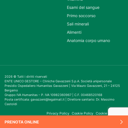
Esami del sangue
Primo soccorso
Sali minerali
Alimenti
Anatomia corpo umano
2026 © Tutti i diritti riservati
ENTE UNICO GESTORE – Cliniche Gavazzeni S.p.A. Società unipersonale
Presidio Ospedaliero Humanitas Gavazzeni | Via Mauro Gavazzeni, 21 – 24125
Bergamo
Gruppo IVA Humanitas – P. IVA 10982360967 | C.F. 00468520168
Posta certificata: gavazzeni@legalmail.it | Direttore sanitario: Dr. Massimo
Castoldi
Privacy Policy
Cookie Policy
Cookie Consent
PRENOTA ONLINE