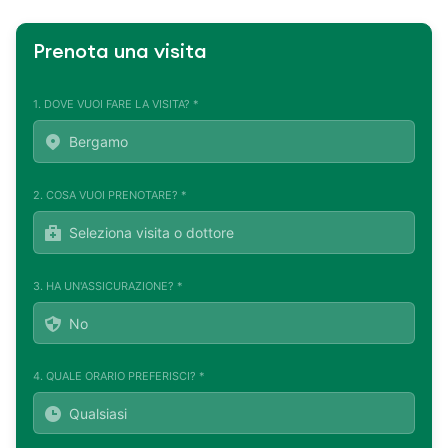
Prenota una visita
1. DOVE VUOI FARE LA VISITA? *
2. COSA VUOI PRENOTARE? *
3. HA UN'ASSICURAZIONE? *
4. QUALE ORARIO PREFERISCI? *