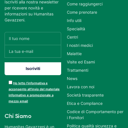
Iscriviti alla nostra newsletter
Come raggiungerci
per ricevere novità e
Come prenotare
informazioni su Humanitas
Gavazzeni.
Info utili
Specialità
Centri
I nostri medici
Malattie
Visite ed Esami
Trattamenti
News
Ho letto l’informativa e
Lavora con noi
acconsento all’invio del materiale
Società trasparente
informativo e promozionale a
mezzo email
Etica e Compliance
Codice di Comportamento per
Chi Siamo
i Fornitori
Politica qualità sicurezza e
Humanitas Gavazzeni è un