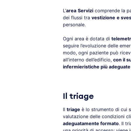
L’
area
Servizi
comprende la par
dei flussi tra
vestizione
e sves
personale.
Ogni area è dotata di
telemetr
seguire l’evoluzione delle emer
modo, ogni paziente può riceve
all’interno dell’edificio,
con il 
infermieristiche più adeguate 
Il triage
Il
triage
è lo strumento di cui s
valutazione delle condizioni cl
adeguatamente formato
. Il 
una priorità di accesso; viene i