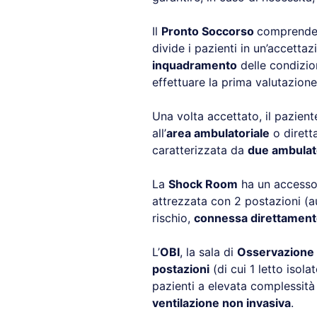
Il
Pronto Soccorso
comprende 
divide i pazienti in un’accett
inquadramento
delle condizion
effettuare la prima valutazione
Una volta accettato, il pazient
all’
area ambulatoriale
o dirett
caratterizzata da
due ambulat
La
Shock Room
ha un accesso 
attrezzata con 2 postazioni (au
rischio,
connessa direttamente
L’
OBI
, la sala di
Osservazione 
postazioni
(di cui 1 letto isol
pazienti a elevata complessità 
ventilazione non invasiva
.