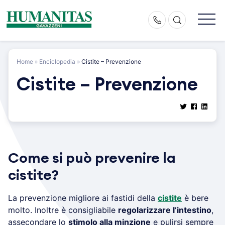
Skip
to
content
Home
»
Enciclopedia
»
Cistite – Prevenzione
Cistite – Prevenzione
Come si può prevenire la
cistite?
La prevenzione migliore ai fastidi della
cistite
è bere
molto. Inoltre è consigliabile
regolarizzare l’intestino
,
assecondare lo
stimolo alla minzione
e pulirsi sempre