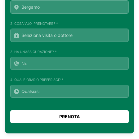
2. COSA VUOI PRENOTARE? *
3. HA UN'ASSICURAZIONE? *
4. QUALE ORARIO PREFERISCI? *