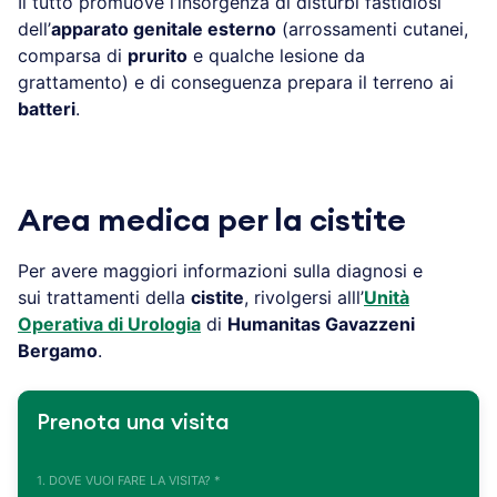
Il tutto promuove l’insorgenza di disturbi fastidiosi
dell’
apparato genitale esterno
(arrossamenti cutanei,
comparsa di
prurito
e qualche lesione da
grattamento) e di conseguenza prepara il terreno ai
batteri
.
Area medica per la cistite
Per avere maggiori informazioni sulla diagnosi e
sui trattamenti della
cistite
, rivolgersi alll’
Unità
Operativa di Urologia
di
Humanitas Gavazzeni
Bergamo
.
Prenota una visita
1. DOVE VUOI FARE LA VISITA? *