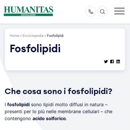
Skip
to
content
Home
»
Enciclopedia
»
Fosfolipidi
Fosfolipidi
Che cosa sono i fosfolipidi?
I
fosfolipidi
sono lipidi molto diffusi in natura –
presenti per lo più nelle membrane cellulari – che
contengono
acido solforico
.