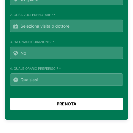
2. COSA VUOI PRENOTARE? *
3. HA UN'ASSICURAZIONE? *
4. QUALE ORARIO PREFERISCI? *