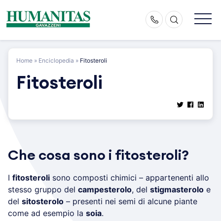
Skip
to
content
Home
»
Enciclopedia
»
Fitosteroli
Fitosteroli
Che cosa sono i fitosteroli?
I
fitosteroli
sono composti chimici – appartenenti allo
stesso gruppo del
campesterolo
, del
stigmasterolo
e
del
sitosterolo
– presenti nei semi di alcune piante
come ad esempio la
soia
.