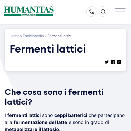
Skip
to
content
Home
»
Enciclopedia
»
Fermenti lattici
Fermenti lattici
Che cosa sono i fermenti
lattici?
I
fermenti lattici
sono
ceppi batterici
che partecipano
alla
fermentazione del latte
e sono in grado di
metabolizzare il lattosio
.