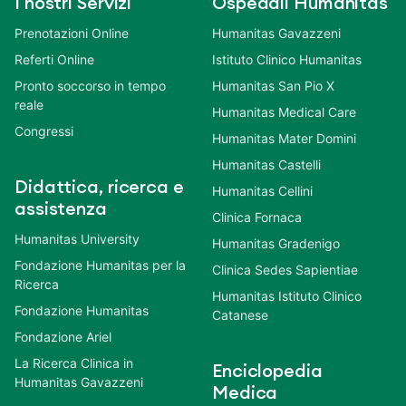
I nostri Servizi
Ospedali Humanitas
Prenotazioni Online
Humanitas Gavazzeni
Referti Online
Istituto Clinico Humanitas
Pronto soccorso in tempo
Humanitas San Pio X
reale
Humanitas Medical Care
Congressi
Humanitas Mater Domini
Humanitas Castelli
Didattica, ricerca e
Humanitas Cellini
assistenza
Clinica Fornaca
Humanitas University
Humanitas Gradenigo
Fondazione Humanitas per la
Clinica Sedes Sapientiae
Ricerca
Humanitas Istituto Clinico
Fondazione Humanitas
Catanese
Fondazione Ariel
La Ricerca Clinica in
Enciclopedia
Humanitas Gavazzeni
Medica