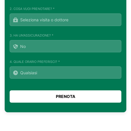
2. COSA VUOI PRENOTARE? *
3. HA UN'ASSICURAZIONE? *
4. QUALE ORARIO PREFERISCI? *