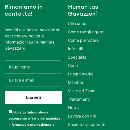
Rimaniamo in
Humanitas
contatto!
Gavazzeni
Chi siamo
Iscriviti alla nostra newsletter
Come raggiungerci
per ricevere novità e
Come prenotare
informazioni su Humanitas
Gavazzeni.
Info utili
Specialità
Centri
I nostri medici
Malattie
Visite ed Esami
Trattamenti
News
Ho letto l’informativa e
Lavora con noi
acconsento all’invio del materiale
Società trasparente
informativo e promozionale a