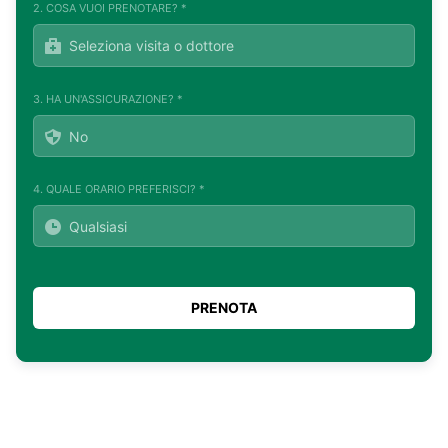
2. COSA VUOI PRENOTARE? *
3. HA UN'ASSICURAZIONE? *
4. QUALE ORARIO PREFERISCI? *