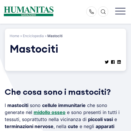
Skip
to
content
Home
»
Enciclopedia
»
Mastociti
Mastociti
Che cosa sono i mastociti?
I
mastociti
sono
cellule immunitarie
che sono
generate nel
midollo osseo
e sono presenti in tutti i
tessuti, soprattutto nella vicinanza di
piccoli vasi
e
terminazioni nervose
, nella
cute
e negli
apparati