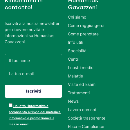
Rimaniamo in
Humanitas
contatto!
Gavazzeni
Chi siamo
Iscriviti alla nostra newsletter
Come raggiungerci
per ricevere novità e
Come prenotare
informazioni su Humanitas
Gavazzeni.
Info utili
Specialità
Centri
I nostri medici
Malattie
Visite ed Esami
Trattamenti
News
Ho letto l’informativa e
Lavora con noi
acconsento all’invio del materiale
Società trasparente
informativo e promozionale a
mezzo email
Etica e Compliance