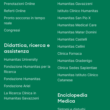
Prenotazioni Online
Humanitas Gavazzeni
Referti Online
Istituto Clinico Humanitas
Pronto soccorso in tempo
Humanitas San Pio X
reale
Humanitas Medical Care
Congressi
Humanitas Mater Domini
Humanitas Castelli
Didattica, ricerca e
Humanitas Cellini
assistenza
Clinica Fornaca
Humanitas University
Humanitas Gradenigo
Fondazione Humanitas per la
Clinica Sedes Sapientiae
Ricerca
Humanitas Istituto Clinico
Fondazione Humanitas
Catanese
Fondazione Ariel
La Ricerca Clinica in
Enciclopedia
Humanitas Gavazzeni
Medica
Sintomi e disturbi