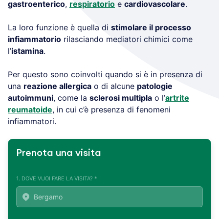
gastroenterico
,
respiratorio
e
cardiovascolare
.
La loro funzione è quella di
stimolare il processo
infiammatorio
rilasciando mediatori chimici come
l’
istamina
.
Per questo sono coinvolti quando si è in presenza di
una
reazione allergica
o di alcune
patologie
autoimmuni
, come la
sclerosi multipla
o l’
artrite
reumatoide
, in cui c’è presenza di fenomeni
infiammatori.
Prenota una visita
1. DOVE VUOI FARE LA VISITA? *