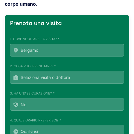
corpo umano
.
Prenota una visita
1. DOVE VUOI FARE LA VISITA? *
2. COSA VUOI PRENOTARE? *
3. HA UN'ASSICURAZIONE? *
4. QUALE ORARIO PREFERISCI? *