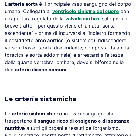
L’
arteria aorta
è il principale vaso sanguigno del corpo
umano. Collegata al
ventricolo sinistro del cuore
con
un’apertura regolata dalla
valvola aortica
, sale per un
breve tratto – per questo viene chiamata “aorta
ascendente” – prima di incurvarsi all’indietro formando
il cosiddetto
arco aortico
(o sistemico), ridiscendere
verso il basso (aorta discendente, composta da aorta
toracica e aorta addominale) e arrestarsi all’altezza
della quarta vertebra lombare, dove si biforca nelle
due
arterie iliache comuni
.
Le arterie sistemiche
Le
arterie sistemiche
sono i vasi sanguigni che
trasportano il
sangue ricco di ossigeno e di sostanze
nutritive
a tutti gli organi e tessuti dell’organismo.
Nello specifico, l’
aorta
porta direttamente, attraverso i