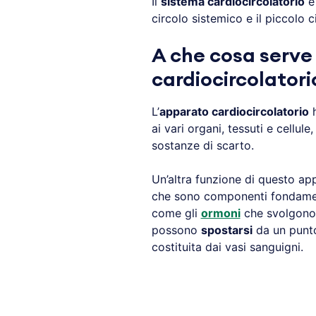
Il
sistema cardiocircolatorio
è 
circolo sistemico e il piccolo 
A che cosa serve
cardiocircolatori
L’
apparato cardiocircolatorio
h
ai vari organi, tessuti e cellul
sostanze di scarto.
Un’altra funzione di questo ap
che sono componenti fondament
come gli
ormoni
che svolgono 
possono
spostarsi
da un punto 
costituita dai vasi sanguigni.