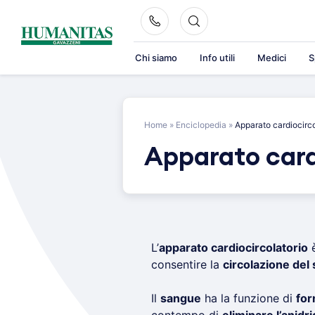
Skip
to
content
Chi siamo
Info utili
Medici
S
Home
»
Enciclopedia
»
Apparato cardiocirco
Apparato card
L’
apparato cardiocircolatorio
è
consentire la
circolazione del
Il
sangue
ha la funzione di
for