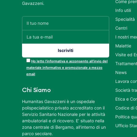
Come pren
Gavazzeni.
Info utili
Specialità
Centri
I nostri me
Malattie
Visite ed 
Ho letto l’informativa e acconsento all’invio del
Trattament
materiale informativo e promozionale a mezzo
News
email
Lavora con
Chi Siamo
Società tr
Etica e Co
Humanitas Gavazzeni è un ospedale
polispecialistico privato accreditato con il
Codice di 
Servizio Sanitario Nazionale per le attività
Politica q
ambulatoriali e di ricovero. E’ situato nella
Ufficio St
zona centrale di Bergamo, all’interno di un
parco secolare.