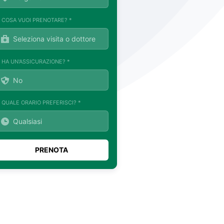
. COSA VUOI PRENOTARE? *
. HA UN'ASSICURAZIONE? *
. QUALE ORARIO PREFERISCI? *