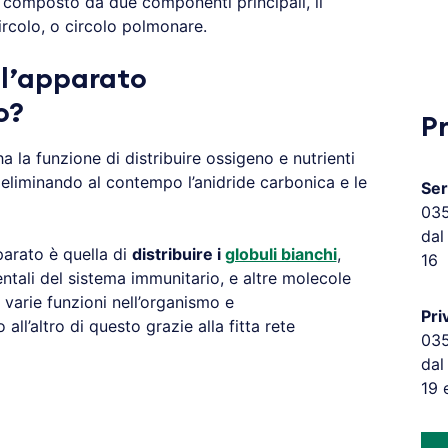
composto da due componenti principali, il
circolo, o circolo polmonare.
 l’apparato
o?
P
a la funzione di distribuire ossigeno e nutrienti
e, eliminando al contempo l’anidride carbonica e le
Ser
03
dal
parato è quella di
distribuire i
globuli bianchi
,
16
ali del sistema immunitario, e altre molecole
varie funzioni nell’organismo e
Pri
all’altro di questo grazie alla fitta rete
03
dal
19 