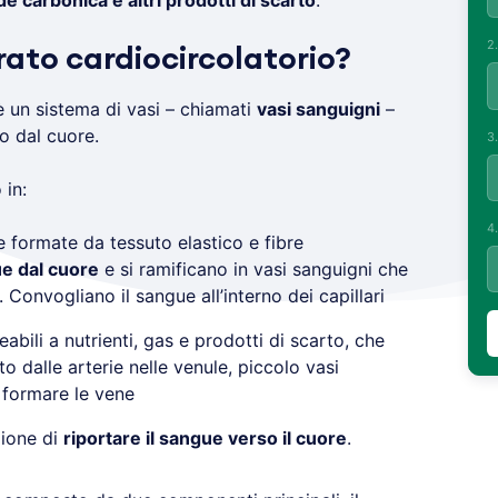
de carbonica e altri prodotti di scarto
.
2
ato cardiocircolatorio?
 un sistema di vasi – chiamati
vasi sanguigni
–
o dal cuore.
3
 in:
4
formate da tessuto elastico e fibre
ue dal cuore
e si ramificano in vasi sanguigni che
 Convogliano il sangue all’interno dei capillari
eabili a nutrienti, gas e prodotti di scarto, che
o dalle arterie nelle venule, piccolo vasi
formare le vene
zione di
riportare il sangue verso il cuore
.