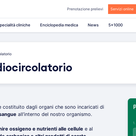
Prenotazione prelievi
Servizi online
pecialità cliniche
Enciclopedia medica
News
5×1000
latorio
iocircolatorio
 costituito dagli organi che sono incaricati di
P
 sangue
all’interno del nostro organismo.
1
nire ossigeno e nutrienti alle cellule
e al