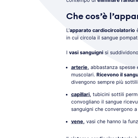
contempo di
eliminare l’anidri
Che cos’è l’appar
L’
apparato cardiocircolatorio
è
in cui circola il sangue pompat
I
vasi sanguigni
si suddividono
arterie
,
abbastanza spesse e 
muscolari.
Ricevono il sang
divengono sempre più sottili.
capillari
,
tubicini sottili perm
convogliano il sangue ricevut
sanguigni che convergono a 
vene
,
vasi che hanno la fun