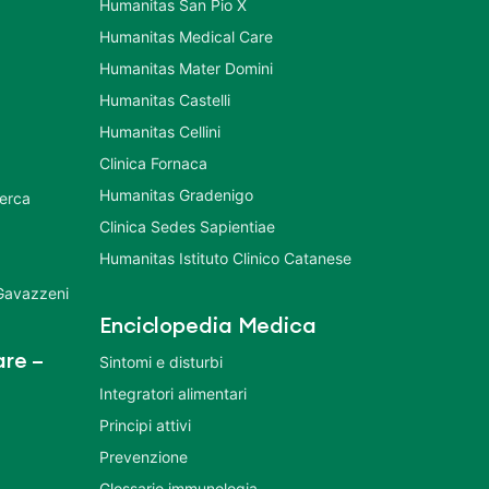
Humanitas San Pio X
Humanitas Medical Care
Humanitas Mater Domini
Humanitas Castelli
Humanitas Cellini
Clinica Fornaca
Humanitas Gradenigo
cerca
Clinica Sedes Sapientiae
Humanitas Istituto Clinico Catanese
 Gavazzeni
Enciclopedia Medica
re –
Sintomi e disturbi
Integratori alimentari
Principi attivi
Prevenzione
Glossario immunologia