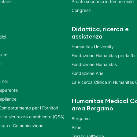
otare
Pronto soccorso in tempo reale
Congressi
Didattica, ricerca e
assistenza
dici
Humanitas University
Esami
Fondazione Humanitas per la Ri
i
Fondazione Humanitas
Fondazione Ariel
 noi
La Ricerca Clinica in Humanitas
asparente
mpliance
Humanitas Medical Ca
Comportamento per i Fornitori
area Bergamo
ualità sicurezza e ambiente (QSA)
Bergamo
ampa e Comunicazione
Almè
Trezzo sull’Adda