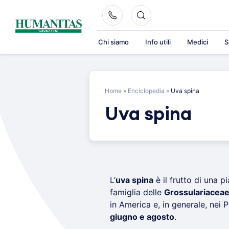
Skip
to
content
Chi siamo
Info utili
Medici
S
Home
»
Enciclopedia
»
Uva spina
Uva spina
L’
uva spina
è il frutto di una 
famiglia delle
Grossulariacea
in America e, in generale, nei 
giugno e agosto
.