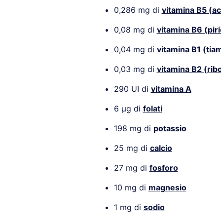
0,286 mg di
vitamina B5 (ac
0,08 mg di
vitamina B6 (pir
0,04 mg di
vitamina B1 (tia
0,03 mg di
vitamina B2 (ribo
290 UI di
vitamina A
6 µg di
folati
198 mg di
potassio
25 mg di
calcio
27 mg di
fosforo
10 mg di
magnesio
1 mg di
sodio