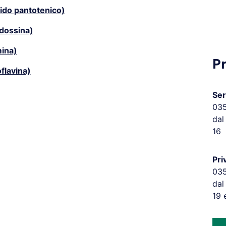
ido pantotenico)
idossina)
mina)
P
flavina)
Ser
03
dal
16
Pri
03
dal
19 