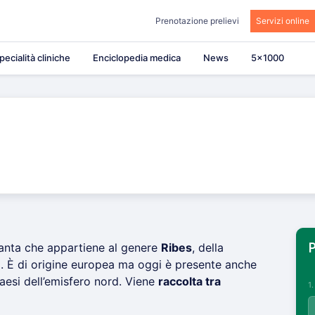
Prenotazione prelievi
Servizi online
pecialità cliniche
Enciclopedia medica
News
5×1000
pianta che appartiene al genere
Ribes
, della
P
e
. È di origine europea ma oggi è presente anche
Paesi dell’emisfero nord. Viene
raccolta tra
1