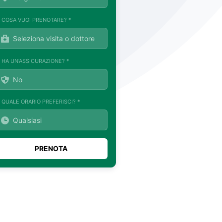
. COSA VUOI PRENOTARE? *
. HA UN'ASSICURAZIONE? *
. QUALE ORARIO PREFERISCI? *