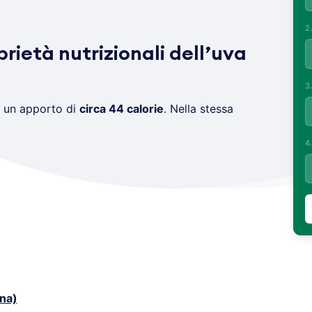
2
prietà nutrizionali dell’uva
3
 un apporto di
circa 44 calorie
. Nella stessa
4
ina)