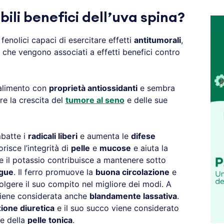
bili benefici dell’uva spina?
enolici capaci di esercitare effetti
antitumorali
,
e che vengono associati a effetti benefici contro
 alimento con
proprietà antiossidanti
e sembra
re la crescita del
tumore al seno
e delle sue
batte i
radicali liberi
e aumenta le
difese
orisce l’integrità di
pelle
e
mucose
e aiuta la
e il potassio contribuisce a mantenere sotto
ngue
. Il ferro promuove la
buona circolazione
e
lgere il suo compito nel migliore dei modi. A
viene considerata anche
blandamente lassativa
.
ione diuretica
e il suo succo viene considerato
e della
pelle tonica
.