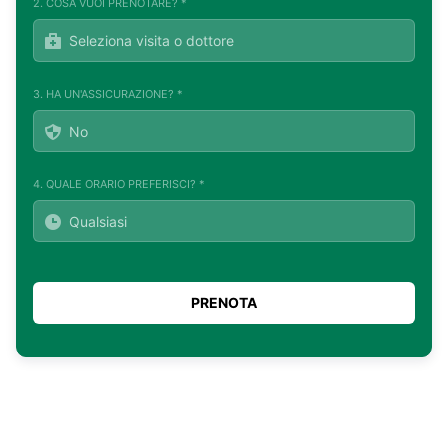
2. COSA VUOI PRENOTARE? *
3. HA UN'ASSICURAZIONE? *
4. QUALE ORARIO PREFERISCI? *