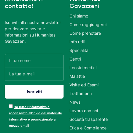
contatto!
Gavazzeni
Chi siamo
Iscriviti alla nostra newsletter
Come raggiungerci
per ricevere novità e
Come prenotare
informazioni su Humanitas
Gavazzeni.
Info utili
Specialità
Centri
I nostri medici
Malattie
Visite ed Esami
Trattamenti
News
Ho letto l’informativa e
Lavora con noi
acconsento all’invio del materiale
Società trasparente
informativo e promozionale a
mezzo email
Etica e Compliance