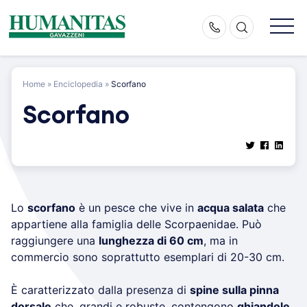
Skip
to
content
Home
»
Enciclopedia
»
Scorfano
Scorfano
Lo
scorfano
è un pesce che vive in
acqua salata
che
appartiene alla famiglia delle Scorpaenidae. Può
raggiungere una
lunghezza di 60 cm
, ma in
commercio sono soprattutto esemplari di 20-30 cm.
È caratterizzato dalla presenza di
spine sulla pinna
dorsale
che, grandi e robuste, contengono
ghiandole