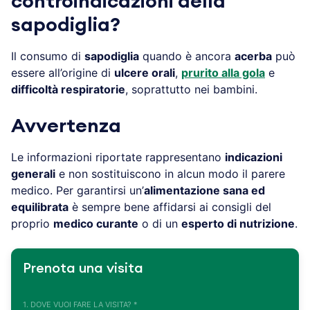
controindicazioni della
sapodiglia?
Il consumo di
sapodiglia
quando è ancora
acerba
può
essere all’origine di
ulcere orali
,
prurito alla gola
e
difficoltà respiratorie
, soprattutto nei bambini.
Avvertenza
Le informazioni riportate rappresentano
indicazioni
generali
e non sostituiscono in alcun modo il parere
medico. Per garantirsi un’
alimentazione sana ed
equilibrata
è sempre bene affidarsi ai consigli del
proprio
medico curante
o di un
esperto di nutrizione
.
Prenota una visita
1. DOVE VUOI FARE LA VISITA? *