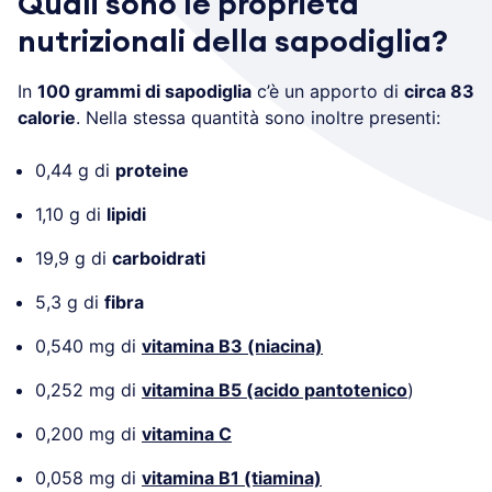
Quali sono le proprietà
nutrizionali della sapodiglia?
In
100 grammi di sapodiglia
c’è un apporto di
circa 83
calorie
. Nella stessa quantità sono inoltre presenti:
0,44 g di
proteine
1,10 g di
lipidi
19,9 g di
carboidrati
5,3 g di
fibra
0,540 mg di
vitamina B3 (niacina)
0,252 mg di
vitamina B5 (acido pantotenico
)
0,200 mg di
vitamina C
0,058 mg di
vitamina B1 (tiamina)