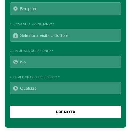
2. COSA VUOI PRENOTARE? *
3. HA UN'ASSICURAZIONE? *
4. QUALE ORARIO PREFERISCI? *