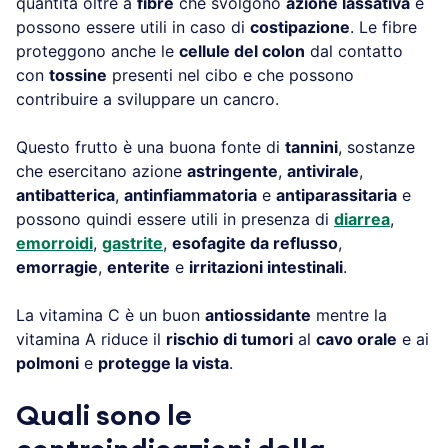
quantità oltre a
fibre
che svolgono
azione lassativa
e
possono essere utili in caso di
costipazione
. Le fibre
proteggono anche le
cellule del colon
dal contatto
con
tossine
presenti nel cibo e che possono
contribuire a sviluppare un cancro.
Questo frutto è una buona fonte di
tannini
, sostanze
che esercitano azione
astringente
,
antivirale
,
antibatterica
,
antinfiammatoria
e
antiparassitaria
e
possono quindi essere utili in presenza di
diarrea
,
emorroidi
,
gastrite
,
esofagite da reflusso
,
emorragie
,
enterite
e
irritazioni intestinali
.
La vitamina C è un buon
antiossidante
mentre la
vitamina A riduce il
rischio di tumori
al
cavo orale
e ai
polmoni
e
protegge la vista
.
Quali sono le