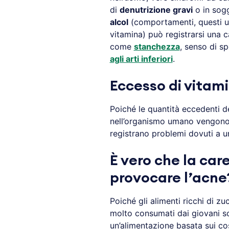
di
denutrizione gravi
o in sog
alcol
(comportamenti, questi ul
vitamina) può registrarsi una c
come
stanchezza
, senso di s
agli arti inferiori
.
Eccesso di vitam
Poiché le quantità eccedenti d
nell’organismo umano vengono e
registrano problemi dovuti a u
È vero che la car
provocare l’acne
Poiché gli alimenti ricchi di zuc
molto consumati dai giovani s
un’alimentazione basata sui co