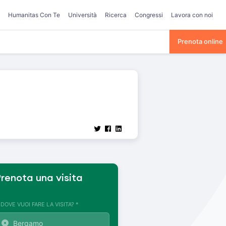
Humanitas Con Te
Università
Ricerca
Congressi
Lavora con noi
Prenota online
renota una visita
. DOVE VUOI FARE LA VISITA? *