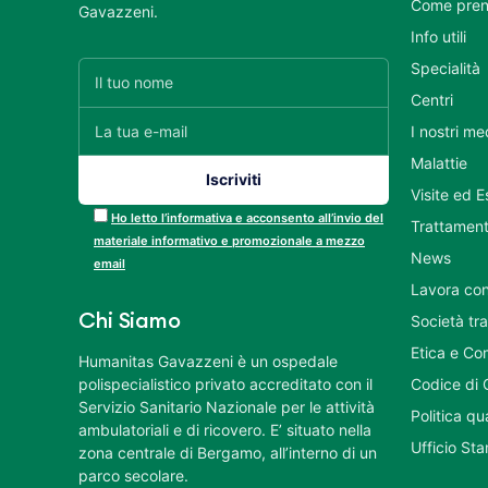
Come pren
Gavazzeni.
Info utili
Specialità
Centri
I nostri me
Malattie
Visite ed 
Ho letto l’informativa e acconsento all’invio del
Trattament
materiale informativo e promozionale a mezzo
News
email
Lavora con
Chi Siamo
Società tr
Etica e Co
Humanitas Gavazzeni è un ospedale
polispecialistico privato accreditato con il
Codice di 
Servizio Sanitario Nazionale per le attività
Politica q
ambulatoriali e di ricovero. E’ situato nella
Ufficio St
zona centrale di Bergamo, all’interno di un
parco secolare.