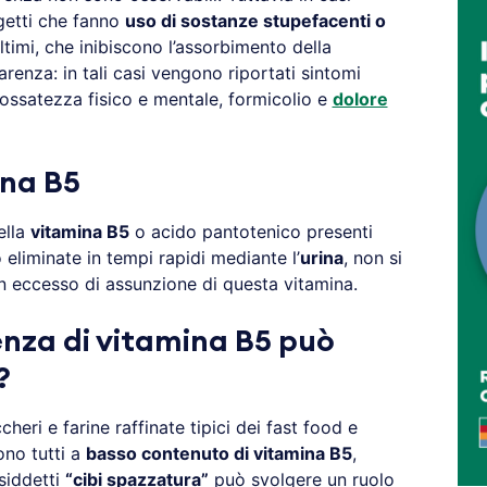
getti che fanno
uso di sostanze stupefacenti o
timi, che inibiscono l’assorbimento della
arenza: in tali casi vengono riportati sintomi
possatezza fisico e mentale, formicolio e
dolore
ina B5
ella
vitamina B5
o acido pantotenico presenti
liminate in tempi rapidi mediante l’
urina
, non si
n eccesso di assunzione di questa vitamina.
enza di vitamina B5 può
?
cheri e farine raffinate tipici dei fast food e
ono tutti a
basso contenuto di vitamina B5
,
siddetti
“cibi spazzatura”
può svolgere un ruolo