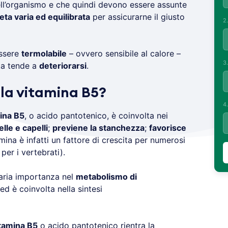
l’organismo e che quindi devono essere assunte
eta varia ed equilibrata
per assicurarne il giusto
2
essere
termolabile
– ovvero sensibile al calore –
3
ta tende a
deteriorarsi
.
 la vitamina B5?
4
ina B5
, o acido pantotenico, è coinvolta nei
lle e capelli
;
previene la stanchezza
;
favorisce
ina è infatti un fattore di crescita per numerosi
e per i vertebrati).
maria importanza nel
metabolismo di
ed è coinvolta nella sintesi
tamina B5
o acido pantotenico rientra la