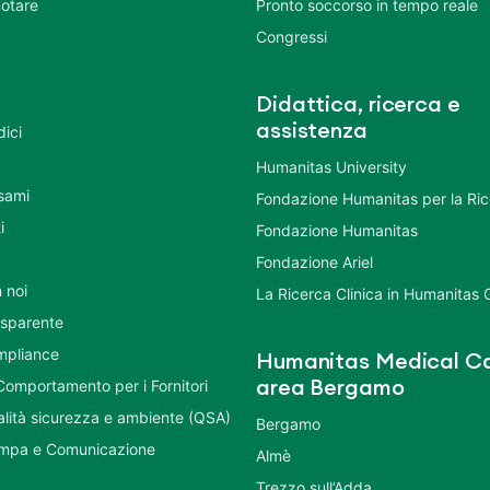
otare
Pronto soccorso in tempo reale
Congressi
Didattica, ricerca e
assistenza
dici
Humanitas University
Esami
Fondazione Humanitas per la Ri
i
Fondazione Humanitas
Fondazione Ariel
 noi
La Ricerca Clinica in Humanitas
asparente
mpliance
Humanitas Medical Ca
Comportamento per i Fornitori
area Bergamo
ualità sicurezza e ambiente (QSA)
Bergamo
ampa e Comunicazione
Almè
Trezzo sull’Adda