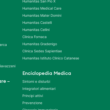
Humanitas San Pio X
Humanitas Medical Care
Humanitas Mater Domini
Humanitas Castelli
Humanitas Cellini
Clinica Fornaca
Humanitas Gradenigo
cerca
Clinica Sedes Sapientiae
Humanitas Istituto Clinico Catanese
 Gavazzeni
Enciclopedia Medica
re –
Sintomi e disturbi
Integratori alimentari
Principi attivi
Prevenzione
Glossario immunologia