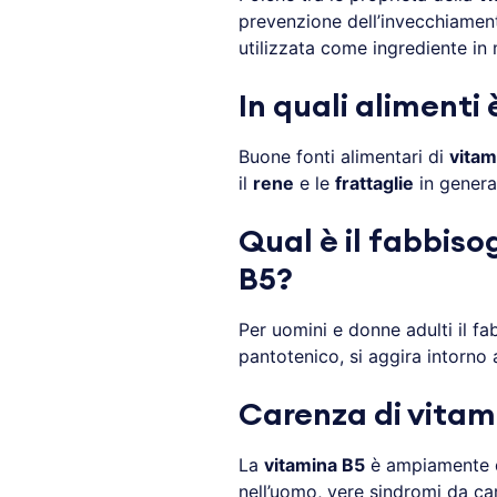
prevenzione dell’invecchiament
utilizzata come ingrediente in
In quali alimenti
Buone fonti alimentari di
vitam
il
rene
e le
frattaglie
in general
Qual è il fabbiso
B5?
Per uomini e donne adulti il f
pantotenico, si aggira intorno 
Carenza di vitam
La
vitamina B5
è ampiamente di
nell’uomo, vere sindromi da car