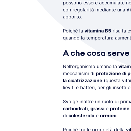
possono essere accumulate nel
con regolarità mediante una
di
apporto.
Poiché la
vitamina B5
risulta 
quando la temperatura aumen
A che cosa serve
Nell’organismo umano la
vitam
meccanismi di
protezione di pe
la cicatrizzazione
(questa vitam
lieviti e batteri, per gli insetti 
Svolge inoltre un ruolo di pri
carboidrati
,
grassi
e
proteine
di
colesterolo
e
ormoni
.
Poiché tra le proprietà della
vi