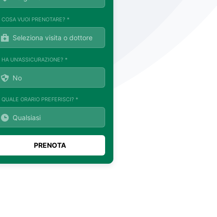
. COSA VUOI PRENOTARE? *
. HA UN'ASSICURAZIONE? *
. QUALE ORARIO PREFERISCI? *