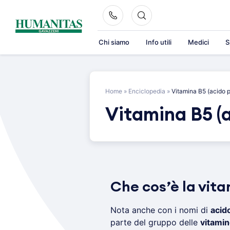
Skip
to
content
Chi siamo
Info utili
Medici
S
Home
»
Enciclopedia
»
Vitamina B5 (acido 
Vitamina B5 (
Che cos’è la vit
Nota anche con i nomi di
acid
parte del gruppo delle
vitamin