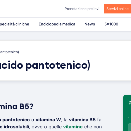
Prenotazione prelievi
Servizi online
pecialità cliniche
Enciclopedia medica
News
5×1000
pantotenico)
acido pantotenico)
P
amina B5?
1
o pantotenico
o
vitamina W
, la
vitamina B5
fa
e idrosolubili
, ovvero quelle
vitamine
che non