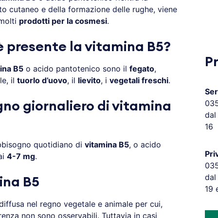
o cutaneo e della formazione delle rughe, viene
 molti
prodotti per la cosmesi
.
 è presente la vitamina B5?
P
ina B5
o acido pantotenico sono il
fegato
,
e, il
tuorlo d’uovo
, il
lievito
, i
vegetali freschi
.
Ser
03
gno giornaliero di vitamina
dal
16
abbisogno quotidiano di
vitamina B5
, o acido
Pri
ai
4-7 mg
.
03
dal
ina B5
19 
ffusa nel regno vegetale e animale per cui,
enza non sono osservabili. Tuttavia in casi