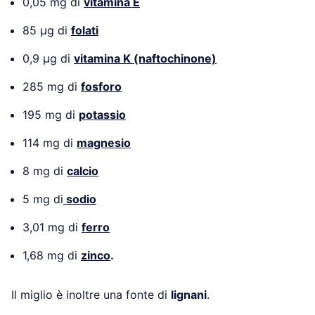
0,05 mg di
vitamina E
85 µg di
folati
0,9 µg di
vitamina K (naftochinone)
285 mg di
fosforo
195 mg di
potassio
114 mg di
magnesio
8 mg di
calcio
5 mg di
sodio
3,01 mg di
ferro
1,68 mg di
zinco
.
Il miglio è inoltre una fonte di
lignani
.