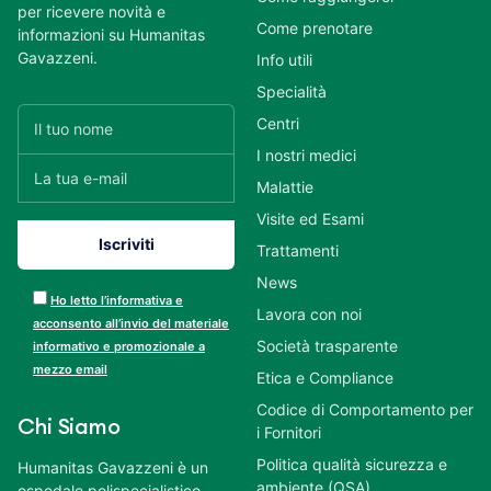
per ricevere novità e
Come prenotare
informazioni su Humanitas
Gavazzeni.
Info utili
Specialità
Centri
I nostri medici
Malattie
Visite ed Esami
Trattamenti
News
Ho letto l’informativa e
Lavora con noi
acconsento all’invio del materiale
Società trasparente
informativo e promozionale a
mezzo email
Etica e Compliance
Codice di Comportamento per
Chi Siamo
i Fornitori
Politica qualità sicurezza e
Humanitas Gavazzeni è un
ambiente (QSA)
ospedale polispecialistico