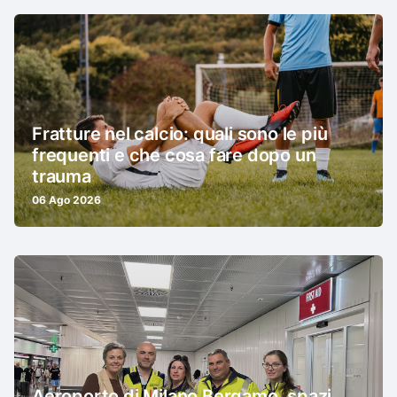
Fratture nel calcio: quali sono le più
frequenti e che cosa fare dopo un
trauma
06 Ago 2026
Aeroporto di Milano Bergamo, spazi