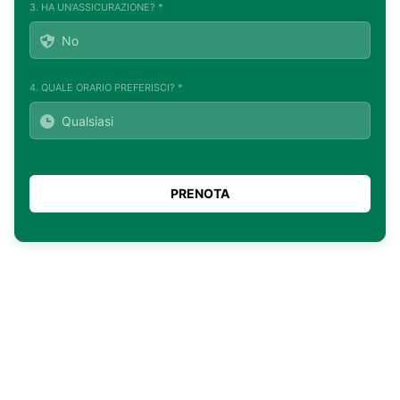
3. HA UN'ASSICURAZIONE? *
4. QUALE ORARIO PREFERISCI? *