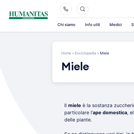
Skip
to
content
Chi siamo
Info utili
Medici
S
Home
»
Enciclopedia
»
Miele
Miele
Il
miele
è la sostanza zuccherin
particolare l’
ape domestica
, e
delle piante.