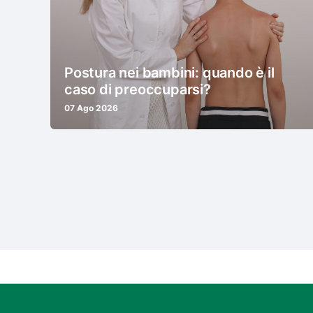
Postura nei bambini: quando è il
caso di preoccuparsi?
07 Ago 2026