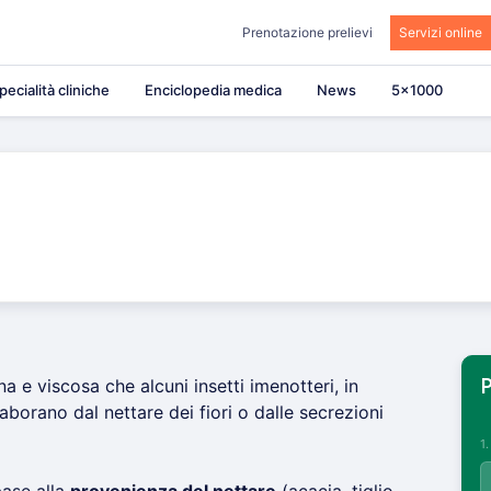
Prenotazione prelievi
Servizi online
pecialità cliniche
Enciclopedia medica
News
5×1000
a e viscosa che alcuni insetti imenotteri, in
P
laborano dal nettare dei fiori o dalle secrezioni
1