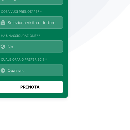
. COSA VUOI PRENOTARE? *
. HA UN'ASSICURAZIONE? *
. QUALE ORARIO PREFERISCI? *