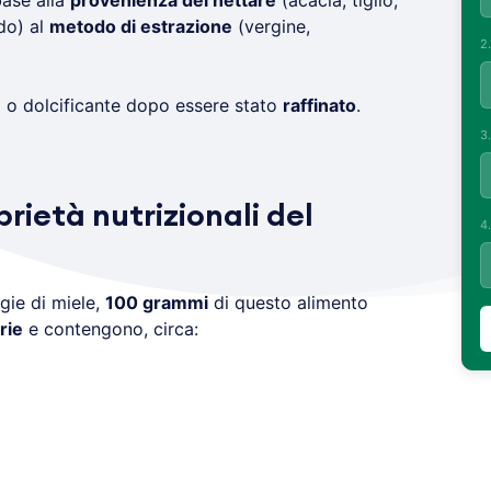
base alla
provenienza del nettare
(acacia, tiglio,
do) al
metodo di estrazione
(vergine,
2
o o dolcificante dopo essere stato
raffinato
.
3
prietà nutrizionali del
4
gie di miele,
100 grammi
di questo alimento
rie
e contengono, circa: