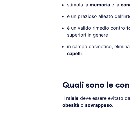
stimola la
memoria
e la
con
è un prezioso alleato dell’
int
è un valido rimedio contro
t
superiori in genere
in campo cosmetico, elimina
capelli
.
Quali sono le con
Il
miele
deve essere evitato d
obesità
o
sovrappeso
.