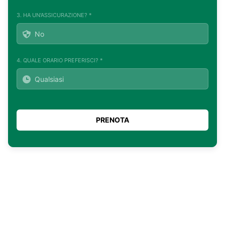
3. HA UN'ASSICURAZIONE? *
4. QUALE ORARIO PREFERISCI? *