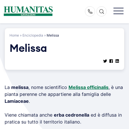
Skip
to
content
Home
»
Enciclopedia
»
Melissa
Melissa
La
melissa
, nome scientifico
Melissa officinalis
, è una
pianta perenne che appartiene alla famiglia delle
Lamiaceae
.
Viene chiamata anche
erba cedronella
ed è diffusa in
pratica su tutto il territorio italiano.