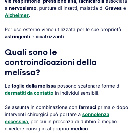
vie respiratorie
,
pressione alta
,
tachicardia
associata
a
nervosismo
, punture di insetti, malattia di
Graves
e
Alzheimer
.
Per uso esterno viene utilizzata per le sue proprietà
astringenti
e
cicatrizzanti
.
Quali sono le
controindicazioni della
melissa?
Le
foglie della melissa
possono scatenare forme di
dermatiti da contatto
in individui sensibili.
Se assunta in combinazione con
farmaci
prima o dopo
interventi chirurgici può portare a
sonnolenza
eccessiva
, per cui in presenza di dubbio è meglio
chiedere consiglio al proprio
medico
.