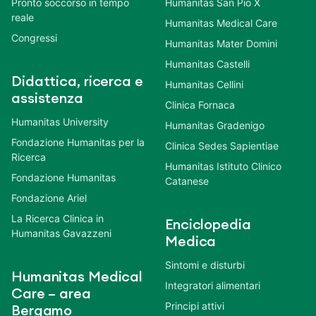
Pronto soccorso in tempo
Humanitas San Pio X
reale
Humanitas Medical Care
Congressi
Humanitas Mater Domini
Humanitas Castelli
Didattica, ricerca e
Humanitas Cellini
assistenza
Clinica Fornaca
Humanitas University
Humanitas Gradenigo
Fondazione Humanitas per la
Clinica Sedes Sapientiae
Ricerca
Humanitas Istituto Clinico
Fondazione Humanitas
Catanese
Fondazione Ariel
La Ricerca Clinica in
Enciclopedia
Humanitas Gavazzeni
Medica
Sintomi e disturbi
Humanitas Medical
Integratori alimentari
Care – area
Principi attivi
Bergamo