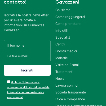
contatto!
Gavazzeni
Chi siamo
Iscriviti alla nostra newsletter
Come raggiungerci
per ricevere novità e
Come prenotare
informazioni su Humanitas
Gavazzeni.
Info utili
Specialità
Centri
I nostri medici
Malattie
Visite ed Esami
Trattamenti
News
Ho letto l’informativa e
Lavora con noi
acconsento all’invio del materiale
Società trasparente
informativo e promozionale a
mezzo email
Etica e Compliance
Codice di Comportamento per