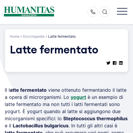
Skip
to
content
Home
»
Enciclopedia
»
Latte fermentato
Latte fermentato
Il l
atte fermentato
viene ottenuto fermentando il latte
a opera di microrganismi. Lo
yogurt
è un esempio di
latte fermentato ma non tutti i latti fermentati sono
yogurt. È yogurt quando al latte si aggiungono due
micorganismi specifici: lo
Steptococcus thermophilus
e il
Lactobacillus bulgaricus
. In tutti gli altri casi è
latte fermentato
, che può assumere vari nomi, come