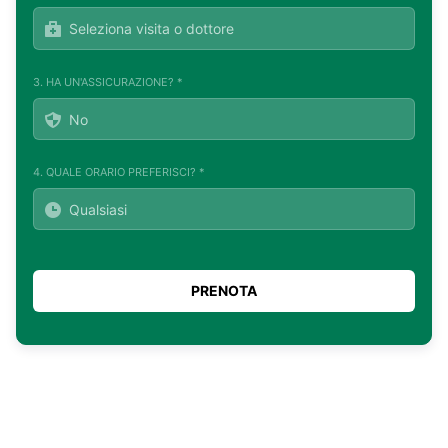
3. HA UN'ASSICURAZIONE? *
4. QUALE ORARIO PREFERISCI? *