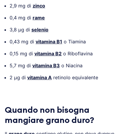
2,9 mg di
zinco
0,4 mg di
rame
3,8 µg di
selenio
0,43 mg di
vitamina B1
o Tiamina
0,15 mg di
vitamina B2
o Riboflavina
5,7 mg di
vitamina B3
o Niacina
2 µg di
vitamina A
retinolo equivalente
Quando non bisogna
mangiare grano duro?
Il
grano duro
contiene glutine, non deve dunque