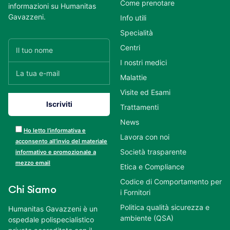
Come prenotare
informazioni su Humanitas
Gavazzeni.
Info utili
Specialità
Centri
I nostri medici
Malattie
Visite ed Esami
Trattamenti
News
Ho letto l’informativa e
Lavora con noi
acconsento all’invio del materiale
Società trasparente
informativo e promozionale a
mezzo email
Etica e Compliance
Codice di Comportamento per
Chi Siamo
i Fornitori
Politica qualità sicurezza e
Humanitas Gavazzeni è un
ambiente (QSA)
ospedale polispecialistico