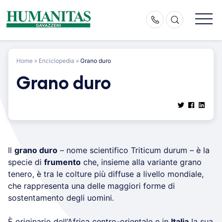
Skip
to
content
Home
»
Enciclopedia
»
Grano duro
Grano duro
Il
grano duro
– nome scientifico Triticum durum – è la
specie di
frumento
che, insieme alla variante grano
tenero, è tra le colture più diffuse a livello mondiale,
che rappresenta una delle maggiori forme di
sostentamento degli uomini.
È originario dell’Africa centro-orientale e in
Italia
la sua