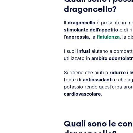
dragoncello?
Il
dragoncello
è presente in m
stimolante dell’appetito
e di r
l’
anoressia
, la
flatulenza
, la d
I suoi
infusi
aiutano a combatte
utilizzato in
ambito odontoiatr
Si ritiene che aiuti a
ridurre i l
fonte di
antiossidanti
e che a
potassio rende quest’erba aro
cardiovascolare
.
Quali sono le con