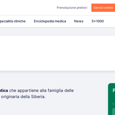
Prenotazione prelievi
Servizi online
pecialità cliniche
Enciclopedia medica
News
5×1000
tica
che appartiene alla famiglia delle
P
 originaria della Siberia.
1