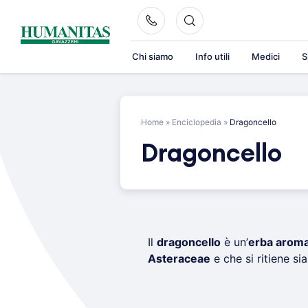
Skip
to
content
Chi siamo
Info utili
Medici
S
Home
»
Enciclopedia
»
Dragoncello
Dragoncello
Il
dragoncello
è un’
erba aroma
Asteraceae
e che si ritiene sia