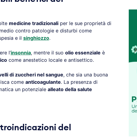
olte
medicine tradizionali
per le sue proprietà di
imedio contro patologie e disturbi come
ispesia e il
singhiozzo
.
re l’
insonnia
, mentre il suo
olio essenziale
è
ico
come anestetico locale e antisettico.
ivelli di zuccheri nel sangue
, che sia una buona
gisca come
anticoagulante
. La presenza di
matica un potenziale
alleato della salute
troindicazioni del