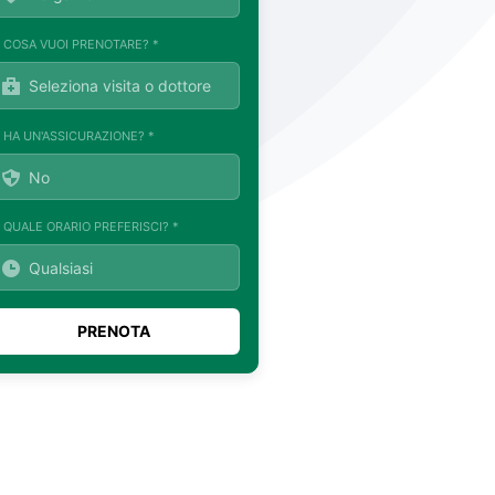
. COSA VUOI PRENOTARE? *
. HA UN'ASSICURAZIONE? *
. QUALE ORARIO PREFERISCI? *