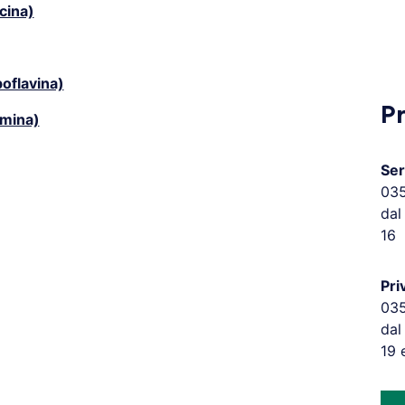
cina)
boflavina)
P
amina)
Ser
03
dal
16
Pri
03
dal
19 