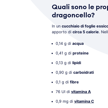
Quali sono le pro
dragoncello?
In un
cucchiaio di foglie essic
apporto di
circa 5 calorie
. Nel
0,14 g di
acqua
0,41 g di
proteine
0,13 g di
lipidi
0,90 g di
carboidrati
0,1 g di
fibre
76 UI di
vitamina A
0,9 mg di
vitamina C