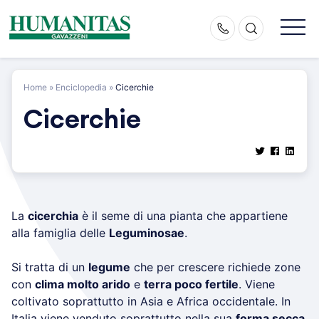
Skip
to
content
Home
»
Enciclopedia
»
Cicerchie
Cicerchie
La
cicerchia
è il seme di una pianta che appartiene
alla famiglia delle
Leguminosae
.
Si tratta di un
legume
che per crescere richiede zone
con
clima molto arido
e
terra poco fertile
. Viene
coltivato soprattutto in Asia e Africa occidentale. In
Italia viene venduto soprattutto nella sua
forma secca