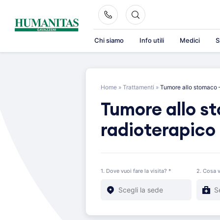
Skip
to
content
Chi siamo
Info utili
Medici
S
Home
»
Trattamenti
»
Tumore allo stomaco –
Tumore allo s
radioterapico
1. Dove vuoi fare la visita? *
2. Cosa v