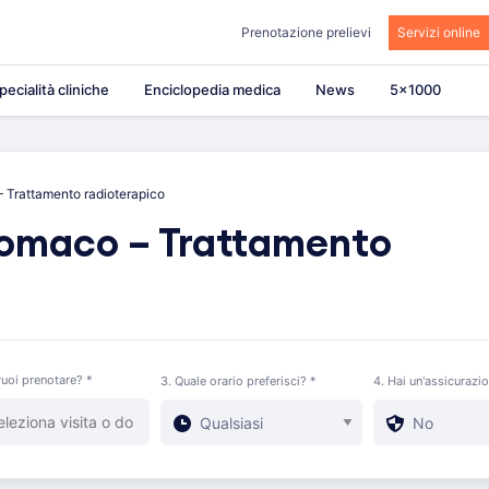
Prenotazione prelievi
Servizi online
pecialità cliniche
Enciclopedia medica
News
5×1000
 Trattamento radioterapico
tomaco – Trattamento
uoi prenotare? *
3. Quale orario preferisci? *
4. Hai un'assicurazi