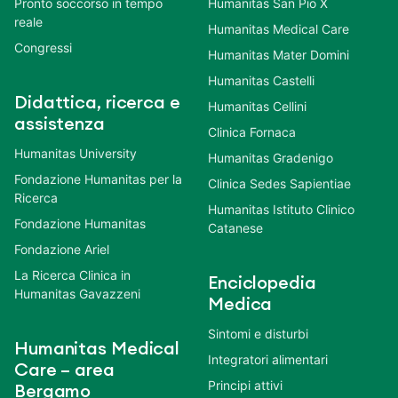
Pronto soccorso in tempo
Humanitas San Pio X
reale
Humanitas Medical Care
Congressi
Humanitas Mater Domini
Humanitas Castelli
Didattica, ricerca e
Humanitas Cellini
assistenza
Clinica Fornaca
Humanitas University
Humanitas Gradenigo
Fondazione Humanitas per la
Clinica Sedes Sapientiae
Ricerca
Humanitas Istituto Clinico
Fondazione Humanitas
Catanese
Fondazione Ariel
La Ricerca Clinica in
Enciclopedia
Humanitas Gavazzeni
Medica
Sintomi e disturbi
Humanitas Medical
Integratori alimentari
Care – area
Principi attivi
Bergamo