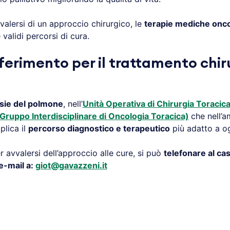
alersi di un approccio chirurgico, le
terapie mediche onc
validi percorsi di cura.
ferimento per il trattamento chi
sie del polmone
, nell’
Unità Operativa di Chirurgia Toracic
Gruppo Interdisciplinare di Oncologia Toracica)
che nell’a
plica il
percorso diagnostico e terapeutico
più adatto a og
 avvalersi dell’approccio alle cure, si può
telefonare al c
e-mail a:
giot@gavazzeni.it