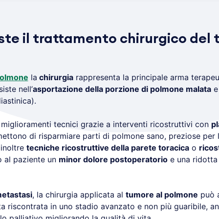
ste il trattamento chirurgico del
polmone
la
chirurgia
rappresenta la principale arma terapeu
ste nell’
asportazione della porzione di polmone malata
astinica).
miglioramenti tecnici grazie a interventi ricostruttivi con
pl
ttono di risparmiare parti di polmone sano, preziose per 
inoltre
tecniche ricostruttive della parete toracica
o
ricos
 al paziente un
minor dolore postoperatorio
e una ridotta
etastasi
, la chirurgia applicata al
tumore al polmone
può a
ta riscontrata in uno stadio avanzato e non più guaribile, 
o palliativo migliorando la qualità di vita.