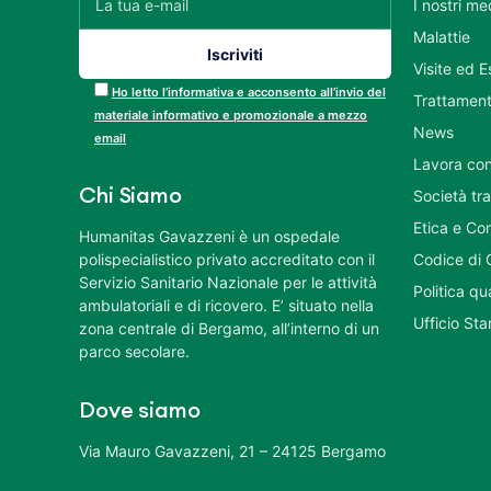
I nostri me
Malattie
Visite ed 
Ho letto l’informativa e acconsento all’invio del
Trattament
materiale informativo e promozionale a mezzo
News
email
Lavora con
Chi Siamo
Società tr
Etica e Co
Humanitas Gavazzeni è un ospedale
polispecialistico privato accreditato con il
Codice di 
Servizio Sanitario Nazionale per le attività
Politica q
ambulatoriali e di ricovero. E’ situato nella
Ufficio St
zona centrale di Bergamo, all’interno di un
parco secolare.
Dove siamo
Via Mauro Gavazzeni, 21 – 24125 Bergamo