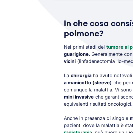
In che cosa consi
polmone?
Nei primi stadi del
tumore al 
guarigione
. Generalmente consi
vicini
(linfadenectomia ilo-medi
La
chirurgia
ha avuto notevoli 
a manicotto (sleeve)
che perme
comunque la malattia. Vi sono 
mini invasive
che garantiscono
equivalenti risultati oncologici.
Anche in presenza di singole
m
pazienti dove la malattia è sta
radioterapia
, può avere un ruol