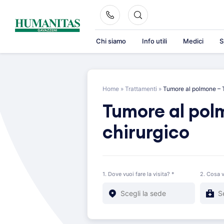
Skip
to
content
Chi siamo
Info utili
Medici
S
Home
»
Trattamenti
»
Tumore al polmone – 
Tumore al pol
chirurgico
1. Dove vuoi fare la visita? *
2. Cosa v