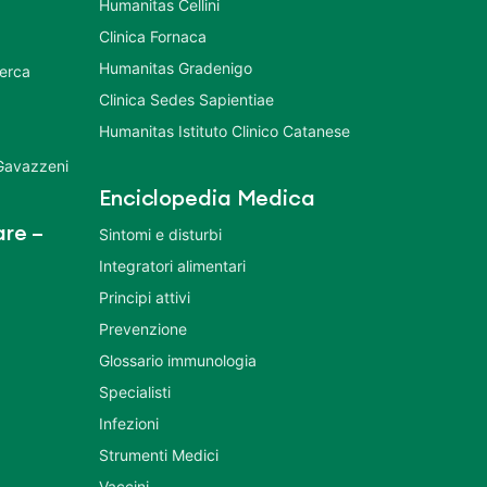
Humanitas Cellini
Clinica Fornaca
Humanitas Gradenigo
cerca
Clinica Sedes Sapientiae
Humanitas Istituto Clinico Catanese
 Gavazzeni
Enciclopedia Medica
re –
Sintomi e disturbi
Integratori alimentari
Principi attivi
Prevenzione
Glossario immunologia
Specialisti
Infezioni
Strumenti Medici
Vaccini