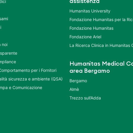
assistenza
dici
Humanitas University
Esami
Fondazione Humanitas per la Ri
i
Fondazione Humanitas
Fondazione Ariel
 noi
La Ricerca Clinica in Humanitas
asparente
mpliance
Humanitas Medical Ca
Comportamento per i Fornitori
area Bergamo
ualità sicurezza e ambiente (QSA)
Bergamo
ampa e Comunicazione
Almè
Trezzo sull’Adda