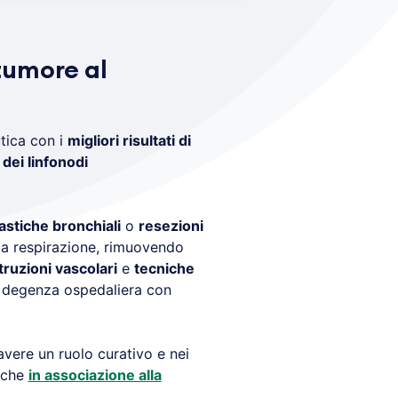
 tumore al
tica con i
migliori risultati di
e
dei linfonodi
astiche bronchiali
o
resezioni
la respirazione, rimuovendo
truzioni vascolari
e
tecniche
 degenza ospedaliera con
vere un ruolo curativo e nei
anche
in associazione alla