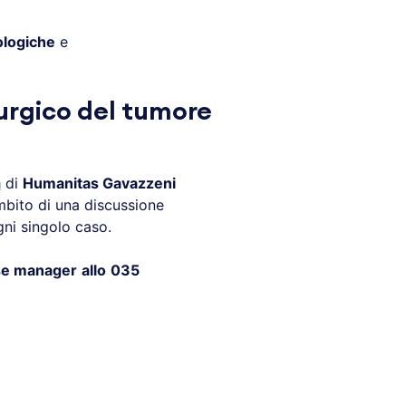
ologiche
e
rurgico del tumore
a
di
Humanitas Gavazzeni
mbito di una discussione
ni singolo caso.
ase manager
allo
035