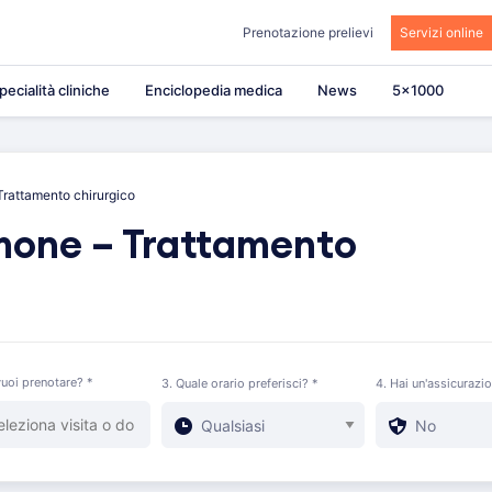
Prenotazione prelievi
Servizi online
pecialità cliniche
Enciclopedia medica
News
5×1000
Trattamento chirurgico
mone – Trattamento
uoi prenotare? *
3. Quale orario preferisci? *
4. Hai un'assicurazi