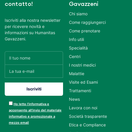
contatto!
Gavazzeni
Chi siamo
Iscriviti alla nostra newsletter
Come raggiungerci
per ricevere novità e
Come prenotare
informazioni su Humanitas
Gavazzeni.
Info utili
Specialità
Centri
I nostri medici
Malattie
Visite ed Esami
Trattamenti
News
Ho letto l’informativa e
Lavora con noi
acconsento all’invio del materiale
Società trasparente
informativo e promozionale a
mezzo email
Etica e Compliance