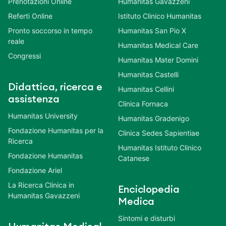
Prenotazioni Online
Humanitas Gavazzeni
Referti Online
Istituto Clinico Humanitas
Pronto soccorso in tempo
Humanitas San Pio X
reale
Humanitas Medical Care
Congressi
Humanitas Mater Domini
Humanitas Castelli
Didattica, ricerca e
Humanitas Cellini
assistenza
Clinica Fornaca
Humanitas University
Humanitas Gradenigo
Fondazione Humanitas per la
Clinica Sedes Sapientiae
Ricerca
Humanitas Istituto Clinico
Fondazione Humanitas
Catanese
Fondazione Ariel
La Ricerca Clinica in
Enciclopedia
Humanitas Gavazzeni
Medica
Sintomi e disturbi