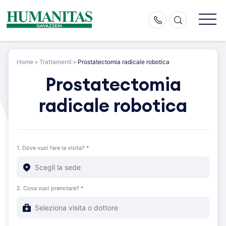
Skip
to
content
Home
»
Trattamenti
»
Prostatectomia radicale robotica
Prostatectomia
radicale robotica
1. Dove vuoi fare la visita? *
2. Cosa vuoi prenotare? *