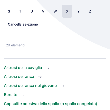
S
T
U
V
W
X
Y
Z
Cancella selezione
29 elementi
Artrosi della caviglia
Artrosi dell’anca
Artrosi dell’anca nel giovane
Borsite
Capsulite adesiva della spalla (o spalla congelata)