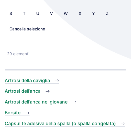
S
T
U
V
W
X
Y
Z
Cancella selezione
29 elementi
Artrosi della caviglia
Artrosi dell’anca
Artrosi dell’anca nel giovane
Borsite
Capsulite adesiva della spalla (o spalla congelata)