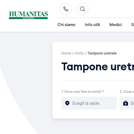
Skip
to
content
Chi siamo
Info utili
Medici
S
Home
»
Visits
»
Tampone uretrale
Tampone uret
1. Dove vuoi fare la visita? *
2. Cosa v