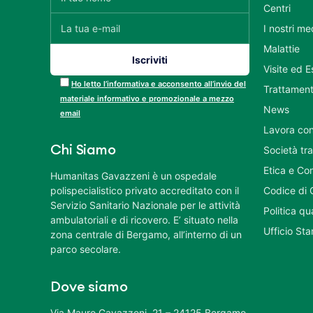
Centri
I nostri me
Malattie
Visite ed 
Ho letto l’informativa e acconsento all’invio del
Trattament
materiale informativo e promozionale a mezzo
News
email
Lavora con
Chi Siamo
Società tr
Etica e Co
Humanitas Gavazzeni è un ospedale
polispecialistico privato accreditato con il
Codice di 
Servizio Sanitario Nazionale per le attività
Politica q
ambulatoriali e di ricovero. E’ situato nella
Ufficio St
zona centrale di Bergamo, all’interno di un
parco secolare.
Dove siamo
Via Mauro Gavazzeni, 21 – 24125 Bergamo