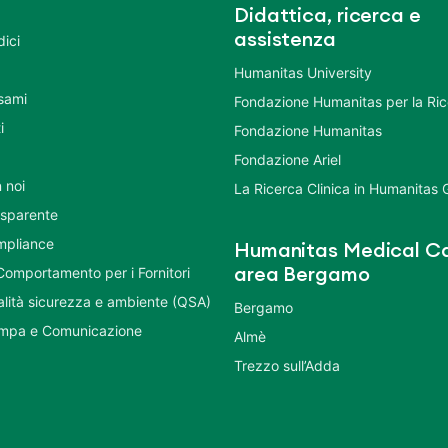
Didattica, ricerca e
assistenza
dici
Humanitas University
Esami
Fondazione Humanitas per la Ri
i
Fondazione Humanitas
Fondazione Ariel
 noi
La Ricerca Clinica in Humanitas
asparente
mpliance
Humanitas Medical Ca
Comportamento per i Fornitori
area Bergamo
ualità sicurezza e ambiente (QSA)
Bergamo
ampa e Comunicazione
Almè
Trezzo sull’Adda