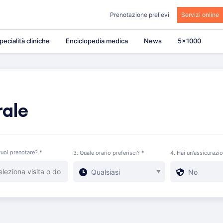
Prenotazione prelievi
Servizi online
pecialità cliniche
Enciclopedia medica
News
5×1000
rale
uoi prenotare? *
3. Quale orario preferisci? *
4. Hai un'assicurazi