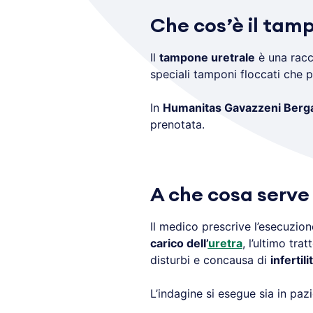
Che cos’è il tam
Il
tampone uretrale
è una racc
speciali tamponi floccati che
In
Humanitas Gavazzeni Ber
prenotata.
A che cosa serve
Il medico prescrive l’esecuzio
carico dell’
uretra
, l’ultimo tra
disturbi e concausa di
infertili
L’indagine si esegue sia in paz