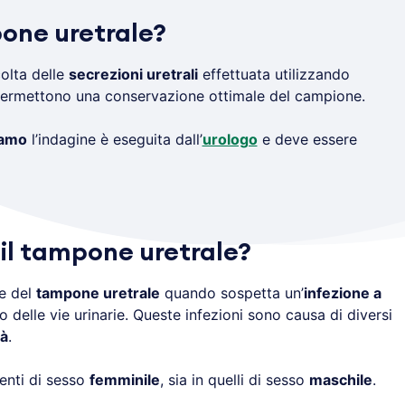
pone uretrale?
olta delle
secrezioni uretrali
effettuata utilizzando
 permettono una conservazione ottimale del campione.
gamo
l’indagine è eseguita dall’
urologo
e deve essere
 il tampone uretrale?
ne del
tampone uretrale
quando sospetta un’
infezione a
tto delle vie urinarie. Queste infezioni sono causa di diversi
tà
.
ienti di sesso
femminile
, sia in quelli di sesso
maschile
.