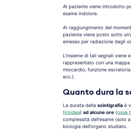
Al paziente viene introdotto 
esame indolore.
Al raggiungimento del momento 
paziente viene posto sotto un
emesso per radiazione dagli o
L’insieme di tali segnali viene
rappresentato con una mappa d
miocardio, funzione escretoria 
ecc.).
Quanto dura la s
La durata della
scintigrafia
è v
tiroidea
)
ad alcune ore
(
ossa 
complessità dell’esame (solo a
biologia dell’organo studiato.