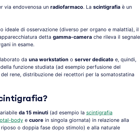
per via endovenosa un
radiofarmaco
. La
scintigrafia
è un
ideale di osservazione (diverso per organo e malattia), il
’apparecchiatura detta
gamma-camera
che rileva il segnale
rgani in esame.
 elaborato da
una workstation
o
server dedicato
e, quindi,
ella funzione studiata (ad esempio perfusione del
del rene, distribuzione dei recettori per la somatostatina
cintigrafia?
ariabile
da 15 minuti
(ad esempio la
scintigrafia
total-body
e
cuore
in singola giornata) in relazione alla
 riposo o doppia fase dopo stimolo) e alla naturale