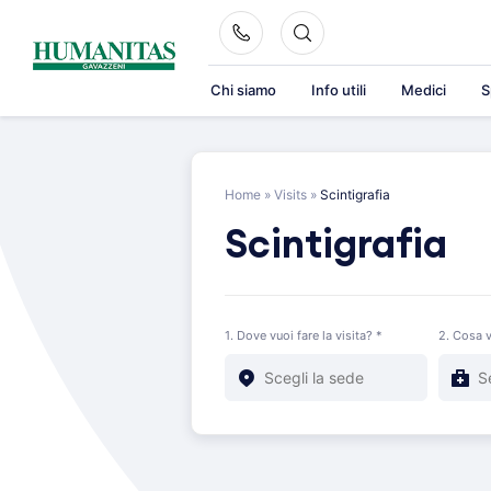
Skip
to
content
Chi siamo
Info utili
Medici
S
Home
»
Visits
»
Scintigrafia
Scintigrafia
1. Dove vuoi fare la visita? *
2. Cosa v