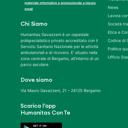
materiale informativo e promozionale a mezzo
News
email
Lavora con
Chi Siamo
Società tr
Etica e Co
Humanitas Gavazzeni è un ospedale
polispecialistico privato accreditato con il
Codice di 
Servizio Sanitario Nazionale per le attività
Politica q
ambulatoriali e di ricovero. E’ situato nella
Ufficio St
zona centrale di Bergamo, all’interno di un
parco secolare.
Dove siamo
Via Mauro Gavazzeni, 21 – 24125 Bergamo
Scarica l’app
Humanitas Con Te