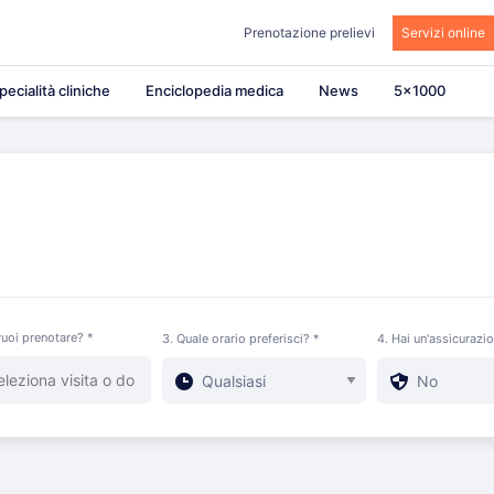
Prenotazione prelievi
Servizi online
pecialità cliniche
Enciclopedia medica
News
5×1000
uoi prenotare? *
3. Quale orario preferisci? *
4. Hai un'assicurazi