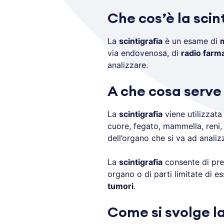
Che cos’è la scin
La
scintigrafia
è un esame di
m
via endovenosa, di
radio farm
analizzare.
A che cosa serve 
La
scintigrafia
viene utilizzata
cuore, fegato, mammella, reni, 
dell’organo che si va ad analiz
La
scintigrafia
consente di prec
organo o di parti limitate di es
tumori
.
Come si svolge la