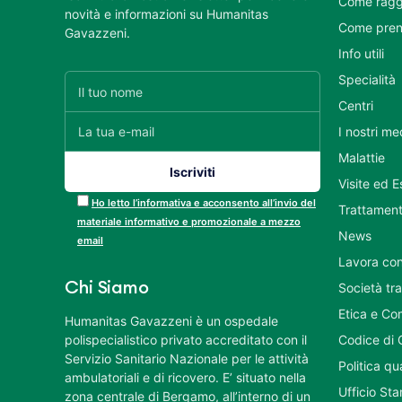
Come ragg
novità e informazioni su Humanitas
Come pren
Gavazzeni.
Info utili
Specialità
Centri
I nostri me
Malattie
Visite ed 
Ho letto l’informativa e acconsento all’invio del
Trattament
materiale informativo e promozionale a mezzo
News
email
Lavora con
Chi Siamo
Società tr
Etica e Co
Humanitas Gavazzeni è un ospedale
polispecialistico privato accreditato con il
Codice di 
Servizio Sanitario Nazionale per le attività
Politica q
ambulatoriali e di ricovero. E’ situato nella
Ufficio St
zona centrale di Bergamo, all’interno di un