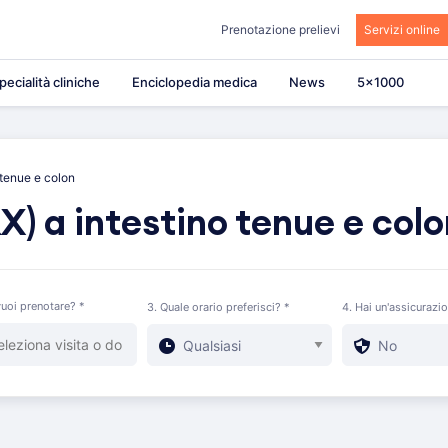
Prenotazione prelievi
Servizi online
pecialità cliniche
Enciclopedia medica
News
5×1000
 tenue e colon
X) a intestino tenue e col
uoi prenotare? *
3. Quale orario preferisci? *
4. Hai un'assicurazi