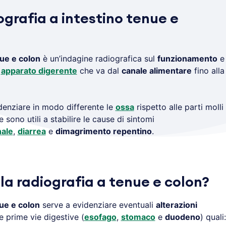
ografia a intestino tenue e
nue e colon
è un’indagine radiografica sul
funzionamento
e
i
apparato digerente
che va dal
canale alimentare
fino alla
enziare in modo differente le
ossa
rispetto alle parti molli
e sono utili a stabilire le cause di sintomi
ale
,
diarrea
e
dimagrimento repentino
.
la radiografia a tenue e colon?
nue e colon
serve a evidenziare eventuali
alterazioni
e prime vie digestive (
esofago
,
stomaco
e
duodeno
) quali: