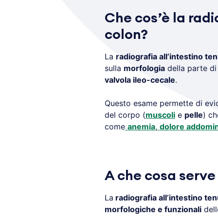
Che cos’è la radi
colon?
La
radiografia all’intestino te
sulla
morfologia
della parte d
valvola ileo-cecale
.
Questo esame permette di evid
del corpo (
muscoli
e
pelle
) ch
come
anemia
,
dolore addomin
A che cosa serve 
La
radiografia all’intestino te
morfologiche e funzionali
dell