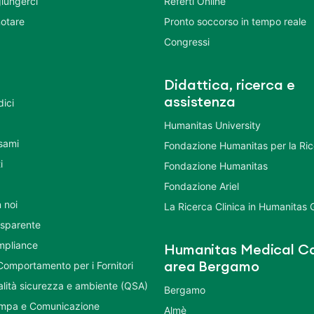
iungerci
Referti Online
otare
Pronto soccorso in tempo reale
Congressi
Didattica, ricerca e
assistenza
dici
Humanitas University
Esami
Fondazione Humanitas per la Ri
i
Fondazione Humanitas
Fondazione Ariel
 noi
La Ricerca Clinica in Humanitas
asparente
mpliance
Humanitas Medical Ca
Comportamento per i Fornitori
area Bergamo
ualità sicurezza e ambiente (QSA)
Bergamo
ampa e Comunicazione
Almè