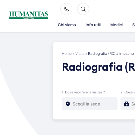
Skip
to
content
Chi siamo
Info utili
Medici
S
Home
»
Visits
»
Radiografia (RX) a intestino
Radiografia (R
1. Dove vuoi fare la visita? *
2. Cosa v