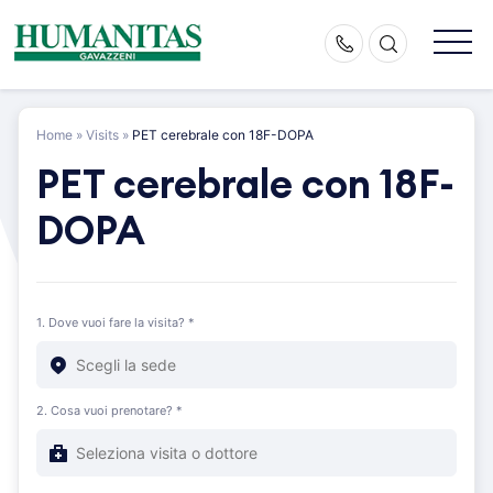
Skip
to
content
Home
»
Visits
»
PET cerebrale con 18F-DOPA
PET cerebrale con 18F-
DOPA
1. Dove vuoi fare la visita? *
2. Cosa vuoi prenotare? *