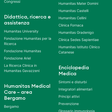
Congressi
Humanitas Mater Domini
Humanitas Castelli
Didattica, ricerca e
Humanitas Cellini
assistenza
Clinica Fornaca
Humanitas University
Humanitas Gradenigo
Fondazione Humanitas per la
Clinica Sedes Sapientiae
Ricerca
Humanitas Istituto Clinico
Fondazione Humanitas
Catanese
Fondazione Ariel
La Ricerca Clinica in
Enciclopedia
Humanitas Gavazzeni
Medica
Sintomi e disturbi
Humanitas Medical
Integratori alimentari
Care – area
Principi attivi
Bergamo
Prevenzione
Bergamo
Glossario immunologia