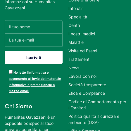
informazioni su Humanitas
Gavazzeni.
Info utili
Specialità
Centri
I nostri medici
Malattie
Visite ed Esami
Trattamenti
News
Ho letto l’informativa e
Lavora con noi
acconsento all’invio del materiale
Società trasparente
informativo e promozionale a
mezzo email
Etica e Compliance
Codice di Comportamento per
Chi Siamo
i Fornitori
Politica qualità sicurezza e
Humanitas Gavazzeni è un
ambiente (QSA)
ospedale polispecialistico
privato accreditato con il
Ufficio Stampa e